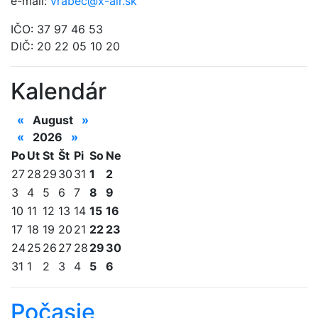
e-mail:
vrabec@x-air.sk
IČO: 37 97 46 53
DIČ: 20 22 05 10 20
Kalendár
«
August
»
«
2026
»
Po
Ut
St
Št
Pi
So
Ne
27
28
29
30
31
1
2
3
4
5
6
7
8
9
10
11
12
13
14
15
16
17
18
19
20
21
22
23
24
25
26
27
28
29
30
31
1
2
3
4
5
6
Počasie