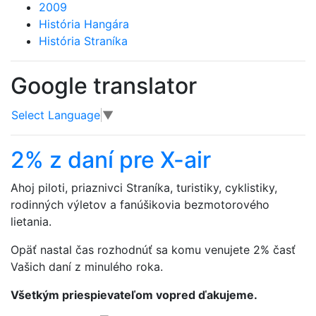
2009
História Hangára
História Straníka
Google translator
Select Language
▼
2% z daní pre X-air
Ahoj piloti, priaznivci Straníka, turistiky, cyklistiky,
rodinných výletov a fanúšikovia bezmotorového
lietania.
Opäť nastal čas rozhodnúť sa komu venujete 2% časť
Vašich daní z minulého roka.
Všetkým priespievateľom vopred ďakujeme.