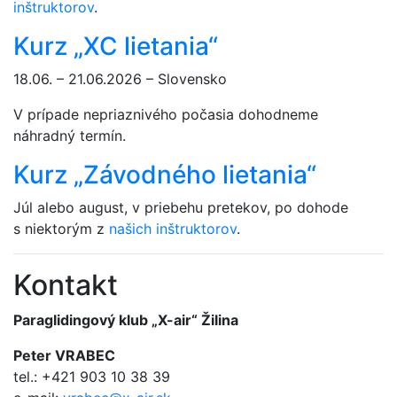
inštruktorov
.
Kurz „XC lietania“
18.06. – 21.06.2026 – Slovensko
V prípade nepriaznivého počasia dohodneme
náhradný termín.
Kurz „Závodného lietania“
Júl alebo august, v priebehu pretekov, po dohode
s niektorým z
našich inštruktorov
.
Kontakt
Paraglidingový klub „X-air“ Žilina
Peter VRABEC
tel.: +421 903 10 38 39