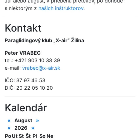
Júl alebo august, v priebehu pretekov, po dohode
s niektorým z
našich inštruktorov
.
Kontakt
Paraglidingový klub „X-air“ Žilina
Peter VRABEC
tel.: +421 903 10 38 39
e-mail:
vrabec@x-air.sk
IČO: 37 97 46 53
DIČ: 20 22 05 10 20
Kalendár
«
August
»
«
2026
»
Po
Ut
St
Št
Pi
So
Ne