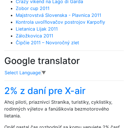
Crazy víkend na Lago di Garda
Zobor cup 2011
Majstrovstvá Slovenska - Plavnica 2011
Kontrola uvoľňovačov postrojov Karpofly
Lietanica Lijak 2011
Záložkovica 2011
Čipčie 2011 – Novoročný zlet
Google translator
Select Language
▼
2% z daní pre X-air
Ahoj piloti, priaznivci Straníka, turistiky, cyklistiky,
rodinných výletov a fanúšikovia bezmotorového
lietania.
Opäť nastal čas rozhodnúť sa komu venujete 2% časť