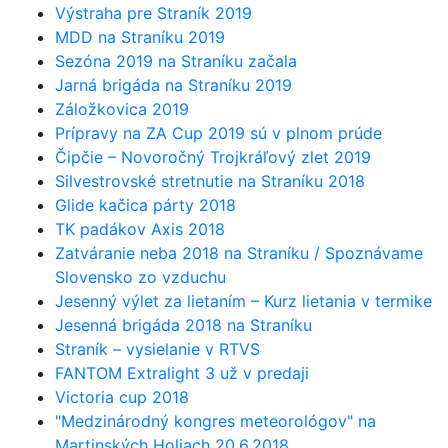
Výstraha pre Straník 2019
MDD na Straníku 2019
Sezóna 2019 na Straníku začala
Jarná brigáda na Straníku 2019
Záložkovica 2019
Prípravy na ZA Cup 2019 sú v plnom prúde
Čipčie – Novoročný Trojkráľový zlet 2019
Silvestrovské stretnutie na Straníku 2018
Glide kačica párty 2018
TK padákov Axis 2018
Zatváranie neba 2018 na Straníku / Spoznávame
Slovensko zo vzduchu
Jesenný výlet za lietaním – Kurz lietania v termike
Jesenná brigáda 2018 na Straníku
Straník – vysielanie v RTVS
FANTOM Extralight 3 už v predaji
Victoria cup 2018
"Medzinárodný kongres meteorológov" na
Martinských Holiach 20.6.2018