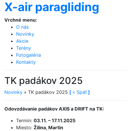
X-air paragliding
Vrchné menu:
O nás
Novinky
Akcie
Terény
Fotogaléria
Kontakty
TK padákov 2025
Novinky
»
TK padákov 2025
[
«
Späť
]
Odovzdávanie padákov AXIS a DRIFT na TK:
Termín:
03.11. – 17.11.2025
Miesto:
Žilina, Martin