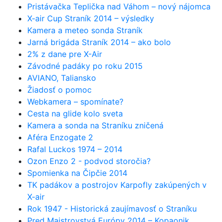
Pristávačka Teplička nad Váhom – nový nájomca
X-air Cup Straník 2014 – výsledky
Kamera a meteo sonda Straník
Jarná brigáda Straník 2014 – ako bolo
2% z dane pre X-Air
Závodné padáky po roku 2015
AVIANO, Taliansko
Žiadosť o pomoc
Webkamera – spomínate?
Cesta na glide kolo sveta
Kamera a sonda na Straníku zničená
Aféra Enzogate 2
Rafal Luckos 1974 – 2014
Ozon Enzo 2 - podvod storočia?
Spomienka na Čipčie 2014
TK padákov a postrojov Karpofly zakúpených v
X-air
Rok 1947 - Historická zaujímavosť o Straníku
Pred Majstrovstvá Európy 2014 – Kopaonik,