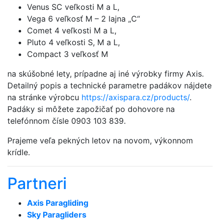
Venus SC veľkosti M a L,
Vega 6 veľkosť M – 2 lajna „C“
Comet 4 veľkosti M a L,
Pluto 4 veľkosti S, M a L,
Compact 3 veľkosť M
na skúšobné lety, prípadne aj iné výrobky firmy Axis.
Detailný popis a technické parametre padákov nájdete
na stránke výrobcu
https://axispara.cz/products/
.
Padáky si môžete zapožičať po dohovore na
telefónnom čísle 0903 103 839.
Prajeme veľa pekných letov na novom, výkonnom
krídle.
Partneri
Axis Paragliding
Sky Paragliders