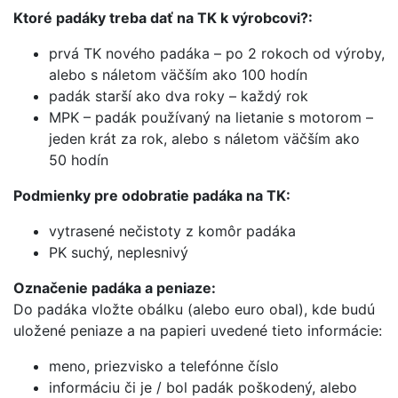
Ktoré padáky treba dať na TK k výrobcovi?:
prvá TK nového padáka – po 2 rokoch od výroby,
alebo s náletom väčším ako 100 hodín
padák starší ako dva roky – každý rok
MPK – padák používaný na lietanie s motorom –
jeden krát za rok, alebo s náletom väčším ako
50 hodín
Podmienky pre odobratie padáka na TK:
vytrasené nečistoty z komôr padáka
PK suchý, neplesnivý
Označenie padáka a peniaze:
Do padáka vložte obálku (alebo euro obal), kde budú
uložené peniaze a na papieri uvedené tieto informácie:
meno, priezvisko a telefónne číslo
informáciu či je / bol padák poškodený, alebo