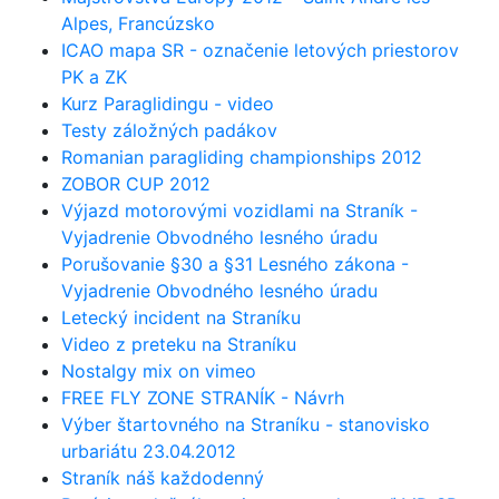
Alpes, Francúzsko
ICAO mapa SR - označenie letových priestorov
PK a ZK
Kurz Paraglidingu - video
Testy záložných padákov
Romanian paragliding championships 2012
ZOBOR CUP 2012
Výjazd motorovými vozidlami na Straník -
Vyjadrenie Obvodného lesného úradu
Porušovanie §30 a §31 Lesného zákona -
Vyjadrenie Obvodného lesného úradu
Letecký incident na Straníku
Video z preteku na Straníku
Nostalgy mix on vimeo
FREE FLY ZONE STRANÍK - Návrh
Výber štartovného na Straníku - stanovisko
urbariátu 23.04.2012
Straník náš každodenný