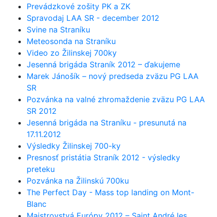
Prevádzkové zošity PK a ZK
Spravodaj LAA SR - december 2012
Svine na Straníku
Meteosonda na Straníku
Video zo Žilinskej 700ky
Jesenná brigáda Straník 2012 – ďakujeme
Marek Jánošík – nový predseda zväzu PG LAA
SR
Pozvánka na valné zhromaždenie zväzu PG LAA
SR 2012
Jesenná brigáda na Straníku - presunutá na
17.11.2012
Výsledky Žilinskej 700-ky
Presnosť pristátia Straník 2012 - výsledky
preteku
Pozvánka na Žilinskú 700ku
The Perfect Day - Mass top landing on Mont-
Blanc
Majstrovstvá Európy 2012 – Saint André les