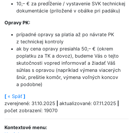
10,– € za predĺženie / vystavenie SVK technickej
dokumentácie (priložené v obálke pri padáku)
Opravy PK:
prípadné opravy sa platia až po návrate PK
z technickej kontroly
ak by cena opravy presiahla 50,– € (okrem
poplatku za TK a dovoz), budeme Vás o tejto
skutočnosti vopred informovať a žiadať Váš
súhlas s opravou (napríklad výmena viacerých
šnúr, prešitie komôr, výmena voľných koncov
a podobne)
[
«
Späť
]
zverejnené: 31.10.2025
|
aktualizované: 07.11.2025
|
počet zobrazení: 19070
Kontextové menu: