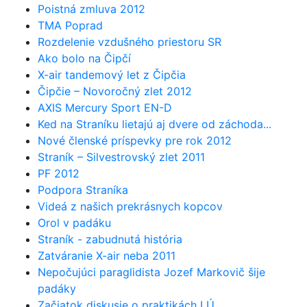
Poistná zmluva 2012
TMA Poprad
Rozdelenie vzdušného priestoru SR
Ako bolo na Čipčí
X-air tandemový let z Čipčia
Čipčie – Novoročný zlet 2012
AXIS Mercury Sport EN-D
Ked na Straníku lietajú aj dvere od záchoda...
Nové členské príspevky pre rok 2012
Straník – Silvestrovský zlet 2011
PF 2012
Podpora Straníka
Videá z našich prekrásnych kopcov
Orol v padáku
Straník - zabudnutá história
Zatváranie X-air neba 2011
Nepočujúci paraglidista Jozef Markovič šije
padáky
Začiatok diskusie o praktikách LÚ