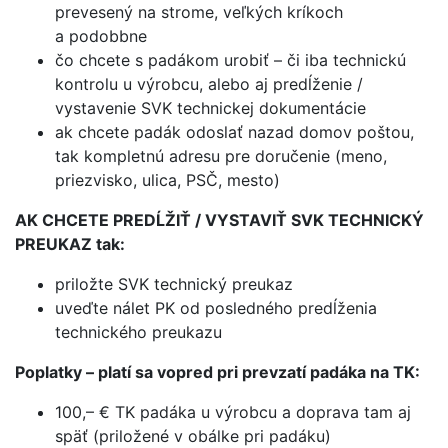
prevesený na strome, veľkých kríkoch
a podobbne
čo chcete s padákom urobiť – či iba technickú
kontrolu u výrobcu, alebo aj predĺženie /
vystavenie SVK technickej dokumentácie
ak chcete padák odoslať nazad domov poštou,
tak kompletnú adresu pre doručenie (meno,
priezvisko, ulica, PSČ, mesto)
AK CHCETE PREDĹŽIŤ / VYSTAVIŤ SVK TECHNICKÝ
PREUKAZ tak:
priložte SVK technický preukaz
uveďte nálet PK od posledného predĺženia
technického preukazu
Poplatky – platí sa vopred pri prevzatí padáka na TK:
100,– € TK padáka u výrobcu a doprava tam aj
späť (priložené v obálke pri padáku)