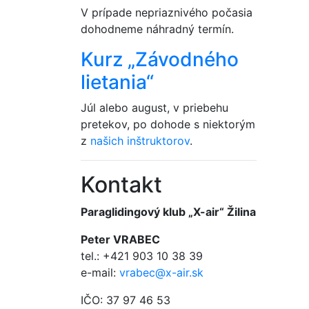
V prípade nepriaznivého počasia
dohodneme náhradný termín.
Kurz „Závodného
lietania“
Júl alebo august, v priebehu
pretekov, po dohode s niektorým
z
našich inštruktorov
.
Kontakt
Paraglidingový klub „X-air“ Žilina
Peter VRABEC
tel.: +421 903 10 38 39
e-mail:
vrabec@x-air.sk
IČO: 37 97 46 53