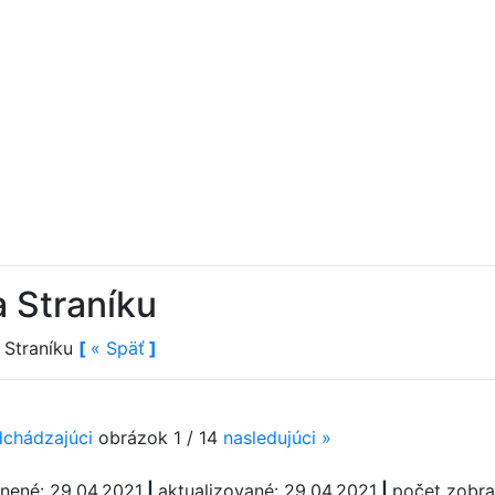
a Straníku
 Straníku
[
«
Späť
]
dchádzajúci
obrázok 1 / 14
nasledujúci
»
jnené: 29.04.2021
|
aktualizované: 29.04.2021
|
počet zobra