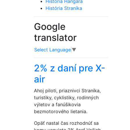
História Hangára
História Straníka
Google
translator
Select Language
▼
2% z daní pre X-
air
Ahoj piloti, priaznivci Straníka,
turistiky, cyklistiky, rodinných
výletov a fanúšikovia
bezmotorového lietania.
Opäť nastal čas rozhodnúť sa
komu venujete 2% časť Vašich