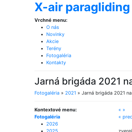
X-air paragliding
Vrchné menu:
O nás
Novinky
Akcie
Terény
Fotogaléria
Kontakty
Jarná brigáda 2021 n
Fotogaléria
»
2021
»
Jarná brigáda 2021 na
Kontextové menu:
«
»
Fotogaléria
«
pre
2026
2025
zvere