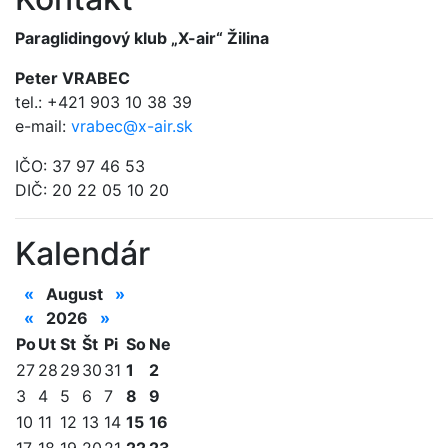
Paraglidingový klub „X-air“ Žilina
Peter VRABEC
tel.: +421 903 10 38 39
e-mail:
vrabec@x-air.sk
IČO: 37 97 46 53
DIČ: 20 22 05 10 20
Kalendár
«
August
»
«
2026
»
Po
Ut
St
Št
Pi
So
Ne
27
28
29
30
31
1
2
3
4
5
6
7
8
9
10
11
12
13
14
15
16