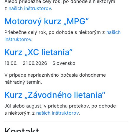
Alebo priebežne celý rok, po dohode s niektorým
z
našich inštruktorov
.
Motorový kurz „MPG“
Priebežne celý rok, po dohode s niektorým z
našich
inštruktorov
.
Kurz „XC lietania“
18.06. – 21.06.2026 – Slovensko
V prípade nepriaznivého počasia dohodneme
náhradný termín.
Kurz „Závodného lietania“
Júl alebo august, v priebehu pretekov, po dohode
s niektorým z
našich inštruktorov
.
Kontakt