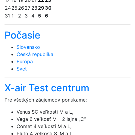
17
18
19
20
21
22
23
24
25
26
27
28
29
30
31
1
2
3
4
5
6
Počasie
Slovensko
Česká republika
Európa
Svet
X-air Test centrum
Pre všetkých záujemcov ponúkame:
Venus SC veľkosti M a L,
Vega 6 veľkosť M – 2 lajna „C“
Comet 4 veľkosti M a L,
Pluto 4 veľkosti S, M a L,