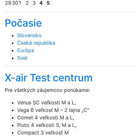
29
30
1
2
3
4
5
Počasie
Slovensko
Česká republika
Európa
Svet
X-air Test centrum
Pre všetkých záujemcov ponúkame:
Venus SC veľkosti M a L,
Vega 6 veľkosť M – 2 lajna „C“
Comet 4 veľkosti M a L,
Pluto 4 veľkosti S, M a L,
Compact 3 veľkosť M