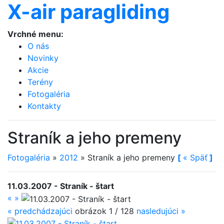
X-air paragliding
Vrchné menu:
O nás
Novinky
Akcie
Terény
Fotogaléria
Kontakty
Straník a jeho premeny
Fotogaléria
»
2012
»
Straník a jeho premeny
[
«
Späť
]
11.03.2007 - Straník - štart
«
»
«
predchádzajúci
obrázok 1 / 128
nasledujúci
»