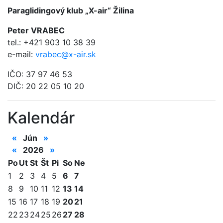
Paraglidingový klub „X-air“ Žilina
Peter VRABEC
tel.: +421 903 10 38 39
e-mail:
vrabec@x-air.sk
IČO: 37 97 46 53
DIČ: 20 22 05 10 20
Kalendár
«
Jún
»
«
2026
»
Po
Ut
St
Št
Pi
So
Ne
1
2
3
4
5
6
7
8
9
10
11
12
13
14
15
16
17
18
19
20
21
22
23
24
25
26
27
28