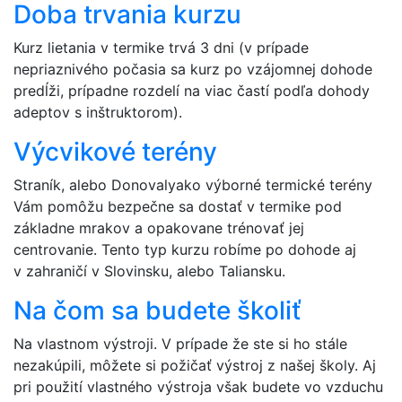
Doba trvania kurzu
Kurz lietania v termike trvá 3 dni (v prípade
nepriaznivého počasia sa kurz po vzájomnej dohode
predĺži, prípadne rozdelí na viac častí podľa dohody
adeptov s inštruktorom).
Výcvikové terény
Straník, alebo Donovalyako výborné termické terény
Vám pomôžu bezpečne sa dostať v termike pod
základne mrakov a opakovane trénovať jej
centrovanie. Tento typ kurzu robíme po dohode aj
v zahraničí v Slovinsku, alebo Taliansku.
Na čom sa budete školiť
Na vlastnom výstroji. V prípade že ste si ho stále
nezakúpili, môžete si požičať výstroj z našej školy. Aj
pri použití vlastného výstroja však budete vo vzduchu