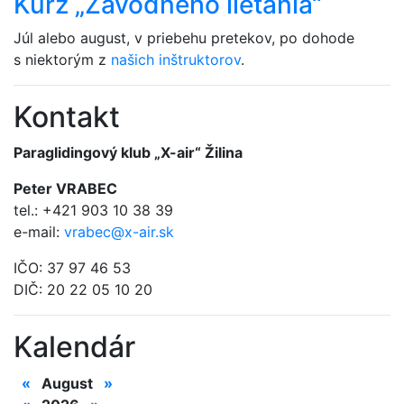
Kurz „Závodného lietania“
Júl alebo august, v priebehu pretekov, po dohode
s niektorým z
našich inštruktorov
.
Kontakt
Paraglidingový klub „X-air“ Žilina
Peter VRABEC
tel.: +421 903 10 38 39
e-mail:
vrabec@x-air.sk
IČO: 37 97 46 53
DIČ: 20 22 05 10 20
Kalendár
«
August
»