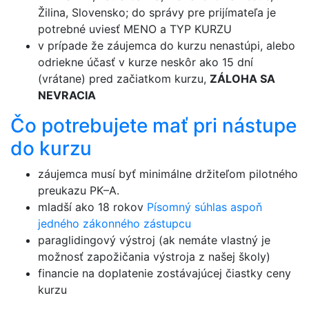
Žilina, Slovensko; do správy pre prijímateľa je
potrebné uviesť MENO a TYP KURZU
v prípade že záujemca do kurzu nenastúpi, alebo
odriekne účasť v kurze neskôr ako 15 dní
(vrátane) pred začiatkom kurzu,
ZÁLOHA SA
NEVRACIA
Čo potrebujete mať pri nástupe
do kurzu
záujemca musí byť minimálne držiteľom pilotného
preukazu PK–A.
mladší ako 18 rokov
Písomný súhlas aspoň
jedného zákonného zástupcu
paraglidingový výstroj (ak nemáte vlastný je
možnosť zapožičania výstroja z našej školy)
financie na doplatenie zostávajúcej čiastky ceny
kurzu