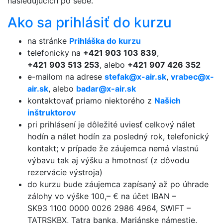
nasledujúcich po sebe.
Ako sa prihlásiť do kurzu
na stránke
Prihláška do kurzu
telefonicky na
+421 903 103 839
,
+421 903 513 253
, alebo
+421 907 426 352
e-mailom na adrese
stefak@x-air.sk
,
vrabec@x-
air.sk
, alebo
badar@x-air.sk
kontaktovať priamo niektorého z
Našich
inštruktorov
pri prihlásení je dôležité uviesť celkový nálet
hodín a nálet hodín za posledný rok, telefonický
kontakt; v prípade že záujemca nemá vlastnú
výbavu tak aj výšku a hmotnosť (z dôvodu
rezervácie výstroja)
do kurzu bude záujemca zapísaný až po úhrade
zálohy vo výške 100,– € na účet IBAN –
SK93 1100 000­0 0026 2986 4­964, SWIFT –
TATRSKBX, Tatra banka, Mariánske námestie,