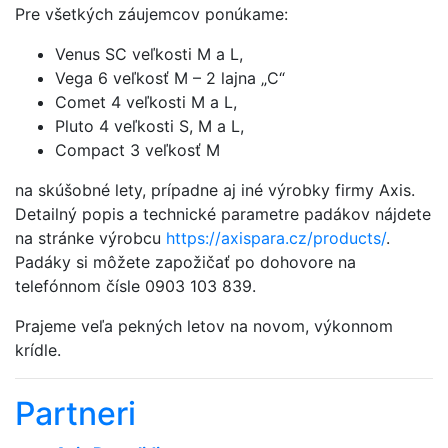
Pre všetkých záujemcov ponúkame:
Venus SC veľkosti M a L,
Vega 6 veľkosť M – 2 lajna „C“
Comet 4 veľkosti M a L,
Pluto 4 veľkosti S, M a L,
Compact 3 veľkosť M
na skúšobné lety, prípadne aj iné výrobky firmy Axis.
Detailný popis a technické parametre padákov nájdete
na stránke výrobcu
https://axispara.cz/products/
.
Padáky si môžete zapožičať po dohovore na
telefónnom čísle 0903 103 839.
Prajeme veľa pekných letov na novom, výkonnom
krídle.
Partneri