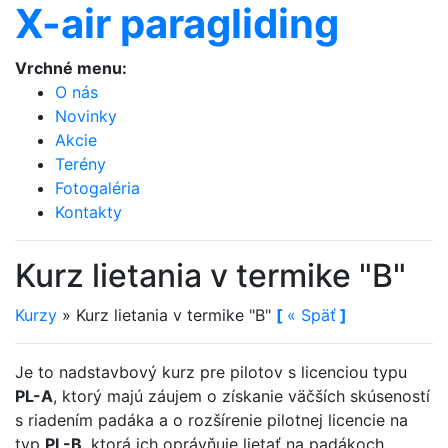
X-air paragliding
Vrchné menu:
O nás
Novinky
Akcie
Terény
Fotogaléria
Kontakty
Kurz lietania v termike "B"
Kurzy
»
Kurz lietania v termike "B"
[
«
Späť
]
Je to nadstavbový kurz pre pilotov s licenciou typu
PL-A
, ktorý majú záujem o získanie väčších skúseností
s riadením padáka a o rozšírenie pilotnej licencie na
typ
PL-B
, ktorá ich oprávňuje lietať na padákoch