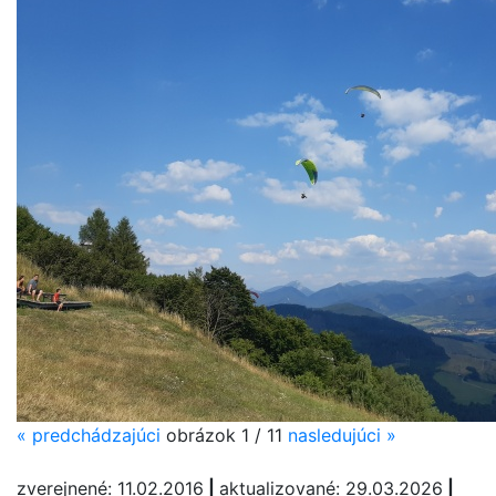
«
predchádzajúci
obrázok 1 / 11
nasledujúci
»
zverejnené: 11.02.2016
|
aktualizované: 29.03.2026
|