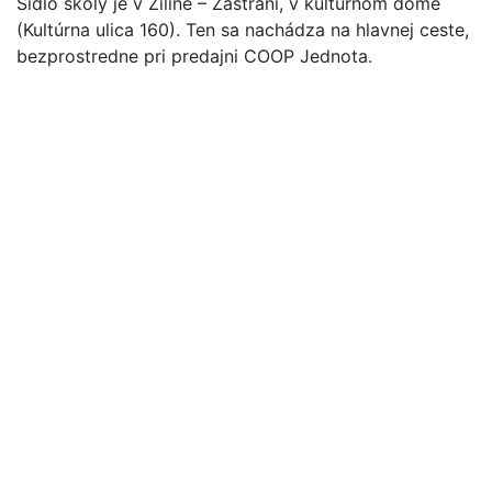
Sídlo školy je v Žiline – Zástraní, v kultúrnom dome
(Kultúrna ulica 160). Ten sa nachádza na hlavnej ceste,
bezprostredne pri predajni COOP Jednota.