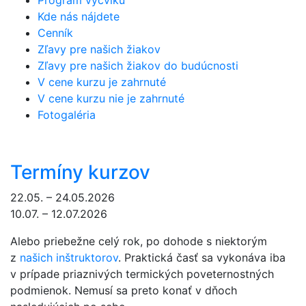
Program výcviku
Kde nás nájdete
Cenník
Zľavy pre našich žiakov
Zľavy pre našich žiakov do budúcnosti
V cene kurzu je zahrnuté
V cene kurzu nie je zahrnuté
Fotogaléria
Termíny kurzov
22.05. – 24.05.2026
10.07. – 12.07.2026
Alebo priebežne celý rok, po dohode s niektorým
z
našich inštruktorov
. Praktická časť sa vykonáva iba
v prípade priaznivých termických poveternostných
podmienok. Nemusí sa preto konať v dňoch