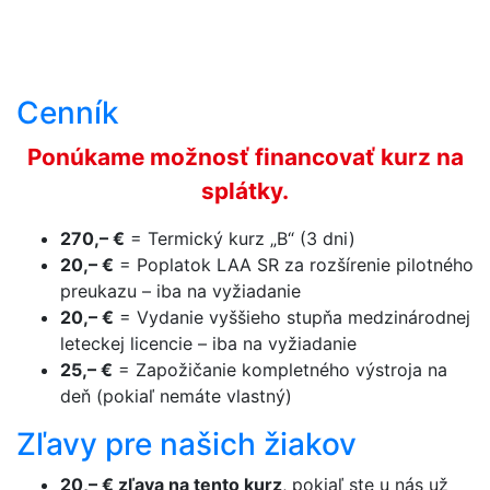
Cenník
Ponúkame možnosť financovať kurz na
splátky.
270,– €
= Termický kurz „B“ (3 dni)
20,– €
= Poplatok LAA SR za rozšírenie pilotného
preukazu – iba na vyžiadanie
20,– €
= Vydanie vyššieho stupňa medzinárodnej
leteckej licencie – iba na vyžiadanie
25,– €
= Zapožičanie kompletného výstroja na
deň (pokiaľ nemáte vlastný)
Zľavy pre našich žiakov
20,– € zľava na tento kurz
, pokiaľ ste u nás už