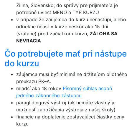
Žilina, Slovensko; do správy pre prijímateľa je
potrebné uviesť MENO a TYP KURZU
v prípade že záujemca do kurzu nenastúpi, alebo
odriekne účasť v kurze neskôr ako 15 dní
(vrátane) pred začiatkom kurzu,
ZÁLOHA SA
NEVRACIA
Čo potrebujete mať pri nástupe
do kurzu
záujemca musí byť minimálne držiteľom pilotného
preukazu PK–A.
mladší ako 18 rokov
Písomný súhlas aspoň
jedného zákonného zástupcu
paraglidingový výstroj (ak nemáte vlastný je
možnosť zapožičania výstroja z našej školy)
financie na doplatenie zostávajúcej čiastky ceny
kurzu