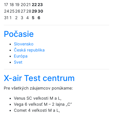
17
18
19
20
21
22
23
24
25
26
27
28
29
30
31
1
2
3
4
5
6
Počasie
Slovensko
Česká republika
Európa
Svet
X-air Test centrum
Pre všetkých záujemcov ponúkame:
Venus SC veľkosti M a L,
Vega 6 veľkosť M – 2 lajna „C“
Comet 4 veľkosti M a L,