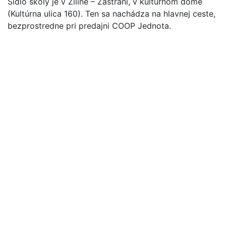
Sídlo školy je v Žiline – Zástraní, v kultúrnom dome
(Kultúrna ulica 160). Ten sa nachádza na hlavnej ceste,
bezprostredne pri predajni COOP Jednota.