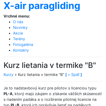
X-air paragliding
Vrchné menu:
O nás
Novinky
Akcie
Terény
Fotogaléria
Kontakty
Kurz lietania v termike "B"
Kurzy
»
Kurz lietania v termike "B"
[
«
Späť
]
Je to nadstavbový kurz pre pilotov s licenciou typu
PL-A
, ktorý majú záujem o získanie väčších skúseností
s riadením padáka a o rozšírenie pilotnej licencie na
typ
PL-B
, ktorá ich oprávňuje lietať na padákoch