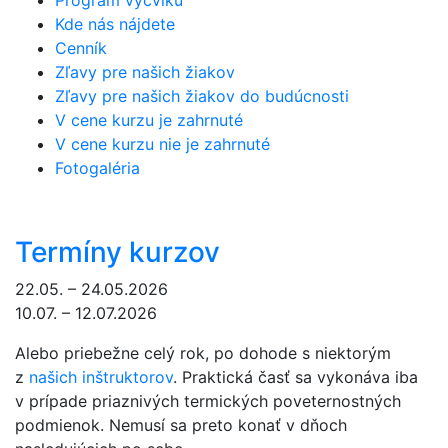
Program výcviku
Kde nás nájdete
Cenník
Zľavy pre našich žiakov
Zľavy pre našich žiakov do budúcnosti
V cene kurzu je zahrnuté
V cene kurzu nie je zahrnuté
Fotogaléria
Termíny kurzov
22.05. – 24.05.2026
10.07. – 12.07.2026
Alebo priebežne celý rok, po dohode s niektorým
z
našich inštruktorov
. Praktická časť sa vykonáva iba
v prípade priaznivých termických poveternostných
podmienok. Nemusí sa preto konať v dňoch