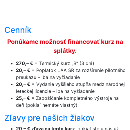
Cenník
Ponúkame možnosť financovať kurz na
splátky.
270,– €
= Termický kurz „B“ (3 dni)
20,– €
= Poplatok LAA SR za rozšírenie pilotného
preukazu – iba na vyžiadanie
20,– €
= Vydanie vyššieho stupňa medzinárodnej
leteckej licencie – iba na vyžiadanie
25,– €
= Zapožičanie kompletného výstroja na
deň (pokiaľ nemáte vlastný)
Zľavy pre našich žiakov
20,– € zľava na tento kurz
, pokiaľ ste u nás už