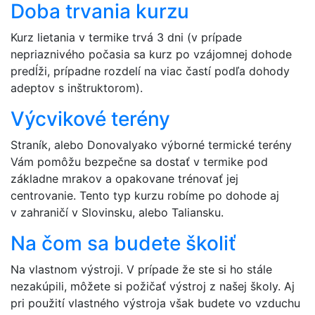
Doba trvania kurzu
Kurz lietania v termike trvá 3 dni (v prípade
nepriaznivého počasia sa kurz po vzájomnej dohode
predĺži, prípadne rozdelí na viac častí podľa dohody
adeptov s inštruktorom).
Výcvikové terény
Straník, alebo Donovalyako výborné termické terény
Vám pomôžu bezpečne sa dostať v termike pod
základne mrakov a opakovane trénovať jej
centrovanie. Tento typ kurzu robíme po dohode aj
v zahraničí v Slovinsku, alebo Taliansku.
Na čom sa budete školiť
Na vlastnom výstroji. V prípade že ste si ho stále
nezakúpili, môžete si požičať výstroj z našej školy. Aj
pri použití vlastného výstroja však budete vo vzduchu