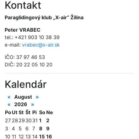
Kontakt
Paraglidingový klub „X-air“ Žilina
Peter VRABEC
tel.: +421 903 10 38 39
e-mail:
vrabec@x-air.sk
IČO: 37 97 46 53
DIČ: 20 22 05 10 20
Kalendár
«
August
»
«
2026
»
Po
Ut
St
Št
Pi
So
Ne
27
28
29
30
31
1
2
3
4
5
6
7
8
9
10
11
12
13
14
15
16