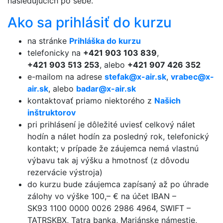
nasledujúcich po sebe.
Ako sa prihlásiť do kurzu
na stránke
Prihláška do kurzu
telefonicky na
+421 903 103 839
,
+421 903 513 253
, alebo
+421 907 426 352
e-mailom na adrese
stefak@x-air.sk
,
vrabec@x-
air.sk
, alebo
badar@x-air.sk
kontaktovať priamo niektorého z
Našich
inštruktorov
pri prihlásení je dôležité uviesť celkový nálet
hodín a nálet hodín za posledný rok, telefonický
kontakt; v prípade že záujemca nemá vlastnú
výbavu tak aj výšku a hmotnosť (z dôvodu
rezervácie výstroja)
do kurzu bude záujemca zapísaný až po úhrade
zálohy vo výške 100,– € na účet IBAN –
SK93 1100 000­0 0026 2986 4­964, SWIFT –
TATRSKBX, Tatra banka, Mariánske námestie,