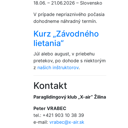
18.06. – 21.06.2026 – Slovensko
V prípade nepriaznivého počasia
dohodneme náhradný termín.
Kurz „Závodného
lietania“
Júl alebo august, v priebehu
pretekov, po dohode s niektorým
z
našich inštruktorov
.
Kontakt
Paraglidingový klub „X-air“ Žilina
Peter VRABEC
tel.: +421 903 10 38 39
e-mail:
vrabec@x-air.sk