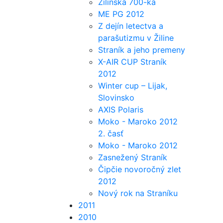
Žilinská 700-ka
ME PG 2012
Z dejín letectva a
parašutizmu v Žiline
Straník a jeho premeny
X-AIR CUP Straník
2012
Winter cup – Lijak,
Slovinsko
AXIS Polaris
Moko - Maroko 2012
2. časť
Moko - Maroko 2012
Zasnežený Straník
Čipčie novoročný zlet
2012
Nový rok na Straníku
2011
2010