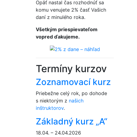
Opäť nastal čas rozhodnúť sa
komu venujete 2% časť Vašich
daní z minulého roka.
Všetkým priespievateľom
vopred ďakujeme.
Termíny kurzov
Zoznamovací kurz
Priebežne celý rok, po dohode
s niektorým z
našich
inštruktorov
.
Základný kurz „A“
18.04. – 24.04.2026