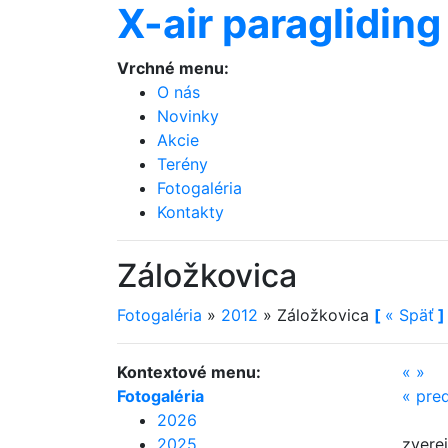
X-air paragliding
Vrchné menu:
O nás
Novinky
Akcie
Terény
Fotogaléria
Kontakty
Záložkovica
Fotogaléria
»
2012
»
Záložkovica
[
«
Späť
]
Kontextové menu:
«
»
Fotogaléria
«
pre
2026
2025
zvere