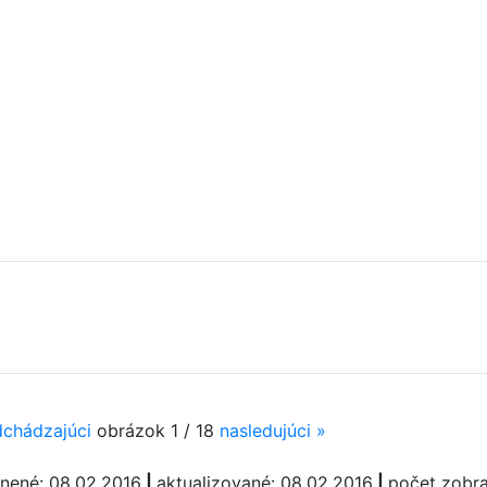
dchádzajúci
obrázok 1 / 18
nasledujúci
»
jnené: 08.02.2016
|
aktualizované: 08.02.2016
|
počet zobra