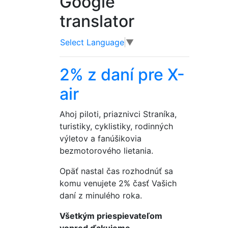
Google
translator
Select Language
▼
2% z daní pre X-
air
Ahoj piloti, priaznivci Straníka,
turistiky, cyklistiky, rodinných
výletov a fanúšikovia
bezmotorového lietania.
Opäť nastal čas rozhodnúť sa
komu venujete 2% časť Vašich
daní z minulého roka.
Všetkým priespievateľom
vopred ďakujeme.