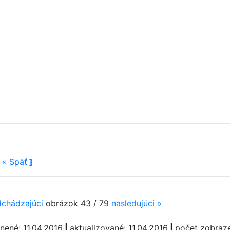
[
«
Späť
]
dchádzajúci
obrázok 43 / 79
nasledujúci
»
nené: 11.04.2016
|
aktualizované: 11.04.2016
|
počet zobraze