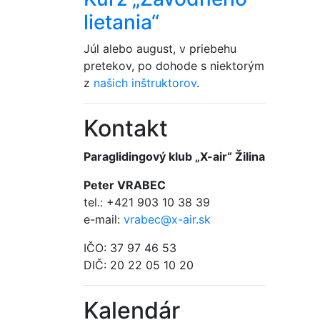
lietania“
Júl alebo august, v priebehu
pretekov, po dohode s niektorým
z
našich inštruktorov
.
Kontakt
Paraglidingový klub „X-air“ Žilina
Peter VRABEC
tel.: +421 903 10 38 39
e-mail:
vrabec@x-air.sk
IČO: 37 97 46 53
DIČ: 20 22 05 10 20
Kalendár