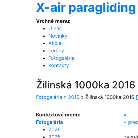
X-air paragliding
Vrchné menu:
O nás
Novinky
Akcie
Terény
Fotogaléria
Kontakty
Žilinská 1000ka 2016
Fotogaléria
»
2016
»
Žilinská 1000ka 2016
Kontextové menu:
«
»
Fotogaléria
«
pre
2026
2025
zverej