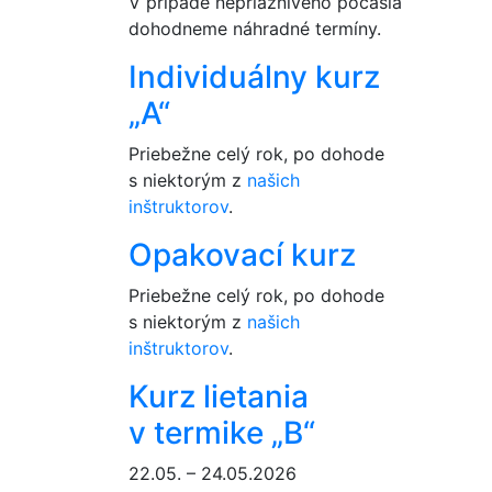
V prípade nepriaznivého počasia
dohodneme náhradné termíny.
Individuálny kurz
„A“
Priebežne celý rok, po dohode
s niektorým z
našich
inštruktorov
.
Opakovací kurz
Priebežne celý rok, po dohode
s niektorým z
našich
inštruktorov
.
Kurz lietania
v termike „B“
22.05. – 24.05.2026