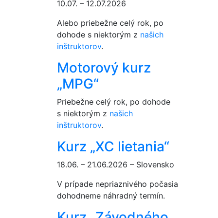
10.07. – 12.07.2026
Alebo priebežne celý rok, po
dohode s niektorým z
našich
inštruktorov
.
Motorový kurz
„MPG“
Priebežne celý rok, po dohode
s niektorým z
našich
inštruktorov
.
Kurz „XC lietania“
18.06. – 21.06.2026 – Slovensko
V prípade nepriaznivého počasia
dohodneme náhradný termín.
Kurz „Závodného