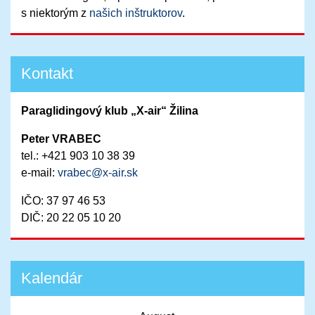
s niektorým z
našich inštruktorov
.
Kontakt
Paraglidingový klub „X-air“ Žilina
Peter VRABEC
tel.: +421 903 10 38 39
e-mail:
vrabec@x-air.sk
IČO: 37 97 46 53
DIČ: 20 22 05 10 20
Kalendár