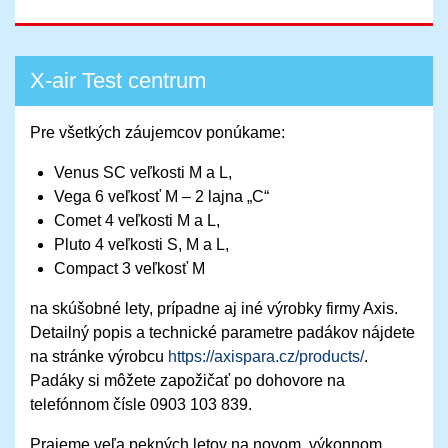
X-air Test centrum
Pre všetkých záujemcov ponúkame:
Venus SC veľkosti M a L,
Vega 6 veľkosť M – 2 lajna „C“
Comet 4 veľkosti M a L,
Pluto 4 veľkosti S, M a L,
Compact 3 veľkosť M
na skúšobné lety, prípadne aj iné výrobky firmy Axis.
Detailný popis a technické parametre padákov nájdete
na stránke výrobcu
https://axispara.cz/products/
.
Padáky si môžete zapožičať po dohovore na
telefónnom čísle 0903 103 839.
Prajeme veľa pekných letov na novom, výkonnom