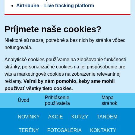
Airtribune – Live tracking platform
Príjmete naše cookies?
Niektoré sú naozaj potrebné a bez nich by stránka vôbec
nefungovala.
Analytické cookies používame na zlepšovanie funkčnosti
stránky, personalizačné cookies na jej prispôsobenie pre
vás a marketingové cookies na zobrazenie relevantnej
reklamy.
Veľmi by nám pomohlo, keby sme mohli
používať všetky tieto cookies.
Prihlásenie
Mapa
Úvod
Nastavenie
Len potrebné
Prijať všetko
NOVINKY
AKCIE
KURZY
TANDEM
TERÉNY
FOTOGALÉRIA
KONTAKTY