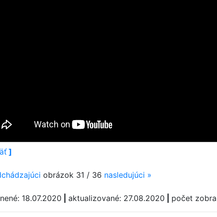
äť
]
dchádzajúci
obrázok 31 / 36
nasledujúci
»
jnené: 18.07.2020
|
aktualizované: 27.08.2020
|
počet zobra