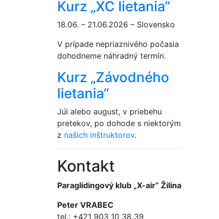
Kurz „XC lietania“
18.06. – 21.06.2026 – Slovensko
V prípade nepriaznivého počasia
dohodneme náhradný termín.
Kurz „Závodného
lietania“
Júl alebo august, v priebehu
pretekov, po dohode s niektorým
z
našich inštruktorov
.
Kontakt
Paraglidingový klub „X-air“ Žilina
Peter VRABEC
tel.: +421 903 10 38 39