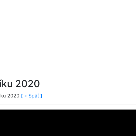
níku 2020
níku 2020
[
«
Späť
]