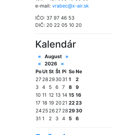
e-mail:
vrabec@x-air.sk
IČO: 37 97 46 53
DIČ: 20 22 05 10 20
Kalendár
«
August
»
«
2026
»
Po
Ut
St
Št
Pi
So
Ne
27
28
29
30
31
1
2
3
4
5
6
7
8
9
10
11
12
13
14
15
16
17
18
19
20
21
22
23
24
25
26
27
28
29
30
31
1
2
3
4
5
6