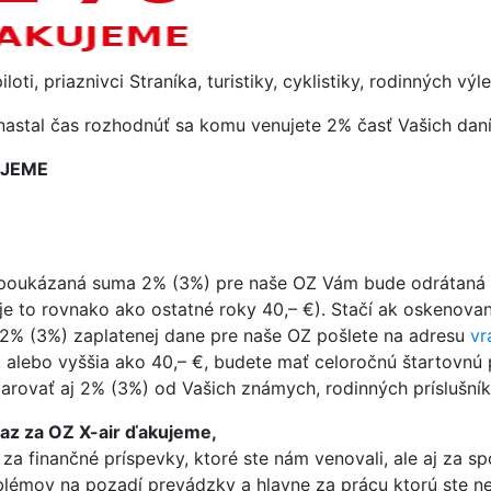
iloti, priaznivci Straníka, turistiky, cyklistiky, rodinných v
nastal čas rozhodnúť sa komu venujete 2% časť Vašich daní
JEME
poukázaná suma 2% (3%) pre naše OZ Vám bude odrátaná z 
je to rovnako ako ostatné roky 40,– €). Stačí ak oskenova
2% (3%) zaplatenej dane pre naše OZ pošlete na adresu
vr
, alebo vyššia ako 40,– €, budete mať celoročnú štartovn
arovať aj 2% (3%) od Vašich známych, rodinných príslušní
raz za OZ X-air ďakujeme,
 za finančné príspevky, ktoré ste nám venovali, ale aj za sp
blémov na pozadí prevádzky a hlavne za prácu ktorú ste nez