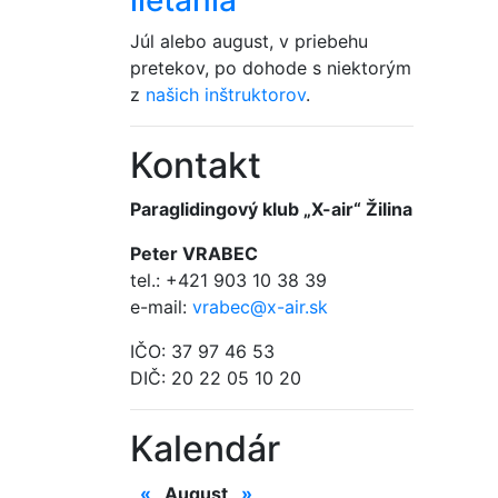
Júl alebo august, v priebehu
pretekov, po dohode s niektorým
z
našich inštruktorov
.
Kontakt
Paraglidingový klub „X-air“ Žilina
Peter VRABEC
tel.: +421 903 10 38 39
e-mail:
vrabec@x-air.sk
IČO: 37 97 46 53
DIČ: 20 22 05 10 20
Kalendár
«
August
»