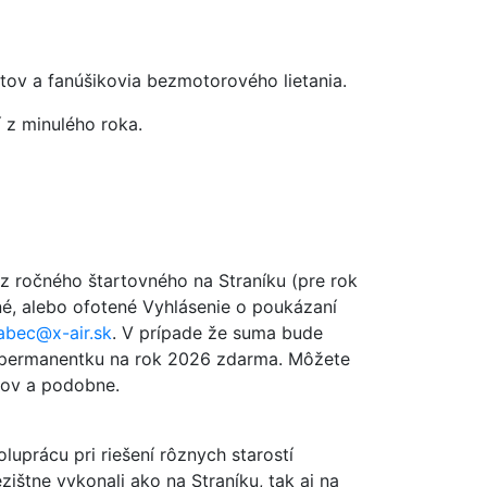
ýletov a fanúšikovia bezmotorového lietania.
 z minulého roka.
ročného štartovného na Straníku (pre rok
né, alebo ofotené Vyhlásenie o poukázaní
abec@x-air.sk
. V prípade že suma bude
ú permanentku na rok 2026 zdarma. Môžete
kov a podobne.
oluprácu pri riešení rôznych starostí
ištne vykonali ako na Straníku, tak aj na