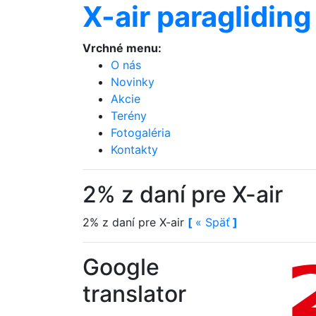
X-air paragliding
Vrchné menu:
O nás
Novinky
Akcie
Terény
Fotogaléria
Kontakty
2% z daní pre X-air
2% z daní pre X-air
[
«
Späť
]
Google
translator