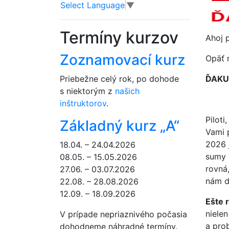
Select Language
▼
Termíny kurzov
Ahoj p
Zoznamovací kurz
Opäť 
Priebežne celý rok, po dohode
ĎAKU
s niektorým z
našich
inštruktorov
.
Piloti,
Základný kurz „A“
Vami 
2026 
18.04. – 24.04.2026
sumy 
08.05. – 15.05.2026
rovná
27.06. – 03.07.2026
nám d
22.08. – 28.08.2026
12.09. – 18.09.2026
Ešte 
nielen
V prípade nepriaznivého počasia
a pro
dohodneme náhradné termíny.