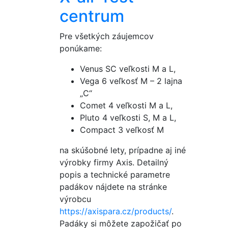
centrum
Pre všetkých záujemcov
ponúkame:
Venus SC veľkosti M a L,
Vega 6 veľkosť M – 2 lajna
„C“
Comet 4 veľkosti M a L,
Pluto 4 veľkosti S, M a L,
Compact 3 veľkosť M
na skúšobné lety, prípadne aj iné
výrobky firmy Axis. Detailný
popis a technické parametre
padákov nájdete na stránke
výrobcu
https://axispara.cz/products/
.
Padáky si môžete zapožičať po