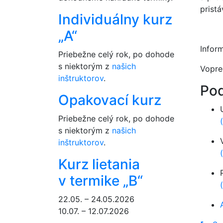
pristá
Individuálny kurz
„A“
Inform
Priebežne celý rok, po dohode
s niektorým z
našich
Vopre
inštruktorov
.
Pod
Opakovací kurz
Priebežne celý rok, po dohode
s niektorým z
našich
inštruktorov
.
Kurz lietania
v termike „B“
22.05. – 24.05.2026
10.07. – 12.07.2026