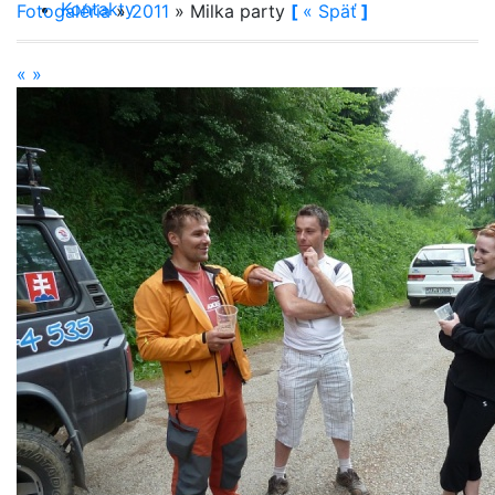
Kontakty
Fotogaléria
»
2011
»
Milka party
[
«
Späť
]
«
»