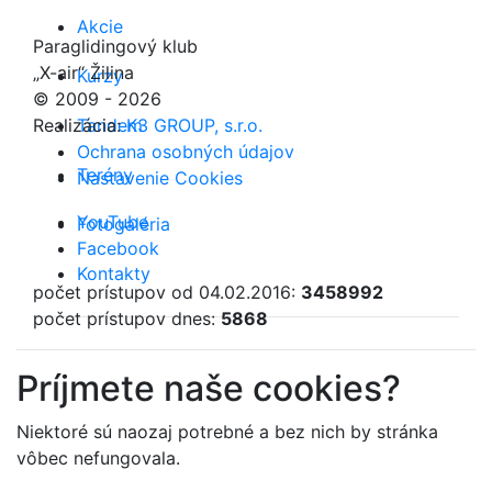
Akcie
Paraglidingový klub
„X-air“ Žilina
Kurzy
© 2009 - 2026
Tandem
Realizácia:
K3 GROUP, s.r.o.
Ochrana osobných údajov
Terény
Nastavenie Cookies
YouTube
Fotogaléria
Facebook
Kontakty
počet prístupov od 04.02.2016:
3458992
počet prístupov dnes:
5868
Príjmete naše cookies?
Niektoré sú naozaj potrebné a bez nich by stránka
vôbec nefungovala.