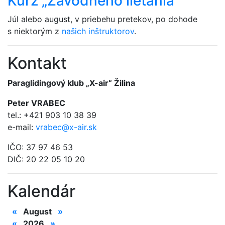
Kurz „Závodného lietania“
Júl alebo august, v priebehu pretekov, po dohode
s niektorým z
našich inštruktorov
.
Kontakt
Paraglidingový klub „X-air“ Žilina
Peter VRABEC
tel.: +421 903 10 38 39
e-mail:
vrabec@x-air.sk
IČO: 37 97 46 53
DIČ: 20 22 05 10 20
Kalendár
«
August
»
«
2026
»