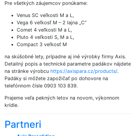
Pre všetkých záujemcov ponúkame:
Venus SC veľkosti M a L,
Vega 6 veľkosť M – 2 lajna „C“
Comet 4 veľkosti M a L,
Pluto 4 veľkosti S, M a L,
Compact 3 veľkosť M
na skúšobné lety, prípadne aj iné výrobky firmy Axis.
Detailný popis a technické parametre padákov nájdete
na stránke výrobcu
https://axispara.cz/products/
.
Padáky si môžete zapožičať po dohovore na
telefónnom čísle 0903 103 839.
Prajeme veľa pekných letov na novom, výkonnom
krídle.
Partneri