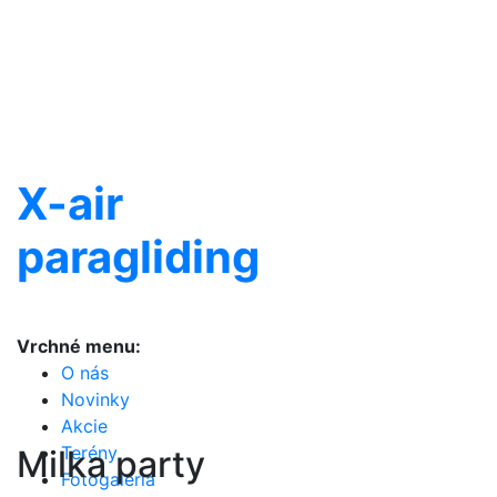
X-air
paragliding
Vrchné menu:
O nás
Novinky
Akcie
Terény
Milka party
Fotogaléria