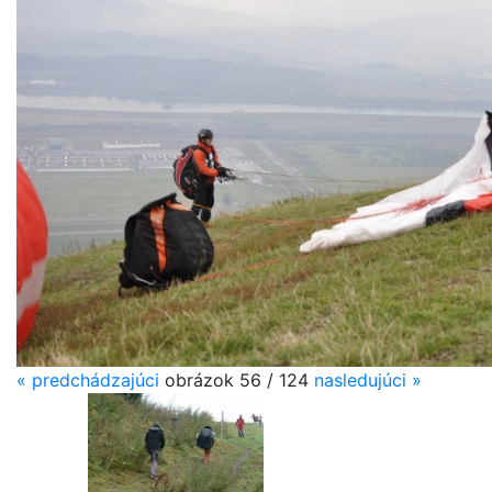
«
predchádzajúci
obrázok 56 / 124
nasledujúci
»