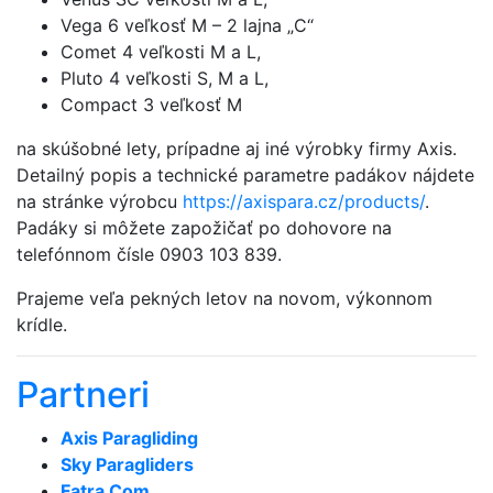
Vega 6 veľkosť M – 2 lajna „C“
Comet 4 veľkosti M a L,
Pluto 4 veľkosti S, M a L,
Compact 3 veľkosť M
na skúšobné lety, prípadne aj iné výrobky firmy Axis.
Detailný popis a technické parametre padákov nájdete
na stránke výrobcu
https://axispara.cz/products/
.
Padáky si môžete zapožičať po dohovore na
telefónnom čísle 0903 103 839.
Prajeme veľa pekných letov na novom, výkonnom
krídle.
Partneri
Axis Paragliding
Sky Paragliders
Fatra Com