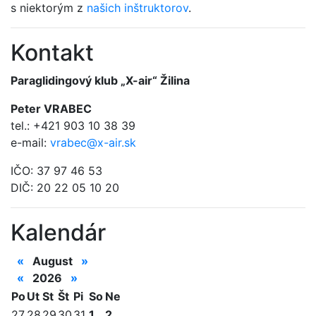
s niektorým z
našich inštruktorov
.
Kontakt
Paraglidingový klub „X-air“ Žilina
Peter VRABEC
tel.: +421 903 10 38 39
e-mail:
vrabec@x-air.sk
IČO: 37 97 46 53
DIČ: 20 22 05 10 20
Kalendár
«
August
»
«
2026
»
Po
Ut
St
Št
Pi
So
Ne
27
28
29
30
31
1
2