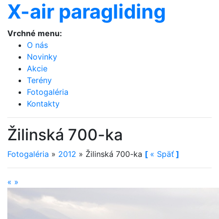
X-air paragliding
Vrchné menu:
O nás
Novinky
Akcie
Terény
Fotogaléria
Kontakty
Žilinská 700-ka
Fotogaléria
»
2012
»
Žilinská 700-ka
[
«
Späť
]
«
»