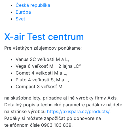
Česká republika
Európa
Svet
X-air Test centrum
Pre všetkých záujemcov ponúkame:
Venus SC veľkosti M a L,
Vega 6 veľkosť M – 2 lajna „C“
Comet 4 veľkosti M a L,
Pluto 4 veľkosti S, M a L,
Compact 3 veľkosť M
na skúšobné lety, prípadne aj iné výrobky firmy Axis.
Detailný popis a technické parametre padákov nájdete
na stránke výrobcu
https://axispara.cz/products/
.
Padáky si môžete zapožičať po dohovore na
telefónnom čísle 0903 103 839.