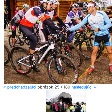
«
predchádzajúci
obrázok 25 / 189
nasledujúci
»