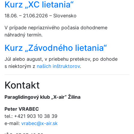
Kurz „XC lietania“
18.06. – 21.06.2026 – Slovensko
V prípade nepriaznivého počasia dohodneme
náhradný termín.
Kurz „Závodného lietania“
Júl alebo august, v priebehu pretekov, po dohode
s niektorým z
našich inštruktorov
.
Kontakt
Paraglidingový klub „X-air“ Žilina
Peter VRABEC
tel.: +421 903 10 38 39
e-mail:
vrabec@x-air.sk