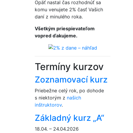
Opäť nastal čas rozhodnúť sa
komu venujete 2% časť Vašich
daní z minulého roka.
Všetkým priespievateľom
vopred ďakujeme.
Termíny kurzov
Zoznamovací kurz
Priebežne celý rok, po dohode
s niektorým z
našich
inštruktorov
.
Základný kurz „A“
18.04. – 24.04.2026