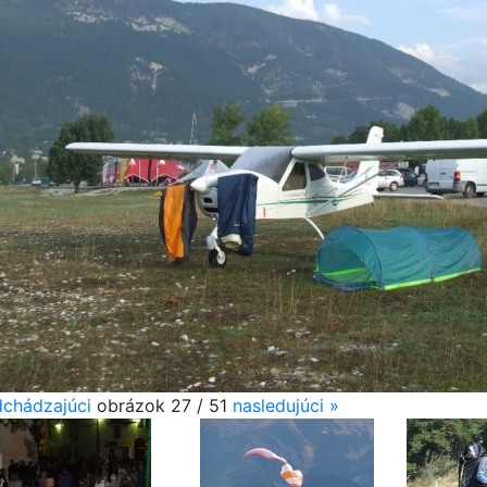
dchádzajúci
obrázok 27 / 51
nasledujúci
»