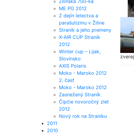
Žilinská 700-ka
ME PG 2012
Z dejín letectva a
parašutizmu v Žiline
Straník a jeho premeny
X-AIR CUP Straník
2012
Winter cup – Lijak,
zvere
Slovinsko
AXIS Polaris
Moko - Maroko 2012
2. časť
Moko - Maroko 2012
Zasnežený Straník
Čipčie novoročný zlet
2012
Nový rok na Straníku
2011
2010