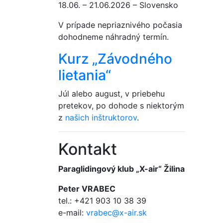
18.06. – 21.06.2026 – Slovensko
V prípade nepriaznivého počasia
dohodneme náhradný termín.
Kurz „Závodného
lietania“
Júl alebo august, v priebehu
pretekov, po dohode s niektorým
z
našich inštruktorov
.
Kontakt
Paraglidingový klub „X-air“ Žilina
Peter VRABEC
tel.: +421 903 10 38 39
e-mail:
vrabec@x-air.sk