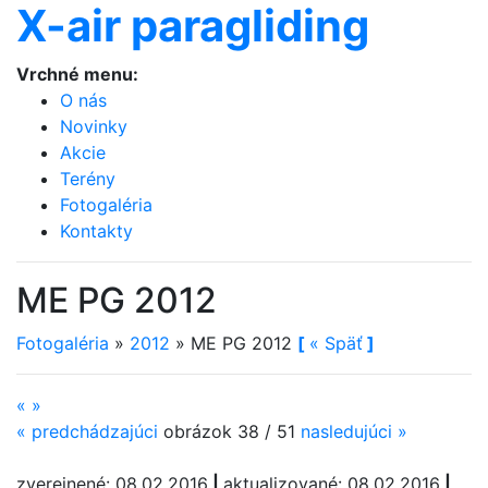
X-air paragliding
Vrchné menu:
O nás
Novinky
Akcie
Terény
Fotogaléria
Kontakty
ME PG 2012
Fotogaléria
»
2012
»
ME PG 2012
[
«
Späť
]
«
»
«
predchádzajúci
obrázok 38 / 51
nasledujúci
»
zverejnené: 08.02.2016
|
aktualizované: 08.02.2016
|