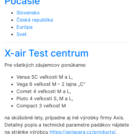
Počasie
Slovensko
Česká republika
Európa
Svet
X-air Test centrum
Pre všetkých záujemcov ponúkame:
Venus SC veľkosti M a L,
Vega 6 veľkosť M – 2 lajna „C“
Comet 4 veľkosti M a L,
Pluto 4 veľkosti S, M a L,
Compact 3 veľkosť M
na skúšobné lety, prípadne aj iné výrobky firmy Axis.
Detailný popis a technické parametre padákov nájdete
na stránke výrobcu
https://axispara.cz/products/
.