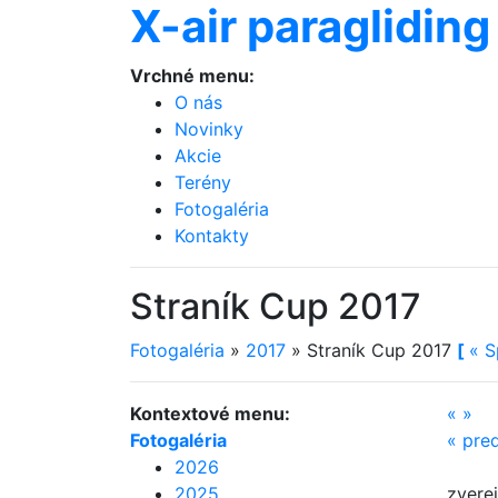
X-air paragliding
Vrchné menu:
O nás
Novinky
Akcie
Terény
Fotogaléria
Kontakty
Straník Cup 2017
Fotogaléria
»
2017
»
Straník Cup 2017
[
«
S
Kontextové menu:
«
»
Fotogaléria
«
pre
2026
2025
zvere