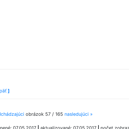
päť
]
dchádzajúci
obrázok 57 / 165
nasledujúci
»
jnené: 07.05.2017
|
aktualizované: 07.05.2017
|
počet zobra