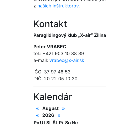
z
našich inštruktorov
.
Kontakt
Paraglidingový klub „X-air“ Žilina
Peter VRABEC
tel.: +421 903 10 38 39
e-mail:
vrabec@x-air.sk
IČO: 37 97 46 53
DIČ: 20 22 05 10 20
Kalendár
«
August
»
«
2026
»
Po
Ut
St
Št
Pi
So
Ne