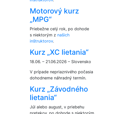
Motorový kurz
„MPG“
Priebežne celý rok, po dohode
s niektorým z
našich
inštruktorov
.
Kurz „XC lietania“
18.06. – 21.06.2026 – Slovensko
V prípade nepriaznivého počasia
dohodneme náhradný termín.
Kurz „Závodného
lietania“
Júl alebo august, v priebehu
pretekov, po dohode s niektorým