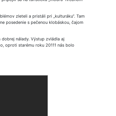
émov zleteli a pristáli pri „kulturáku“. Tam
mne posedenie s pečenou klobáskou, čajom
 dobrej nálady. Výstup zvládla aj
lo, oproti starému roku 20111 nás bolo