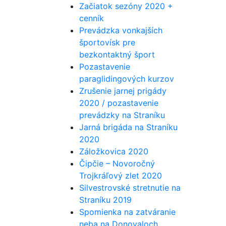
Začiatok sezóny 2020 +
cenník
Prevádzka vonkajších
športovísk pre
bezkontaktný šport
Pozastavenie
paraglidingových kurzov
Zrušenie jarnej prigády
2020 / pozastavenie
prevádzky na Straníku
Jarná brigáda na Straníku
2020
Záložkovica 2020
Čipčie – Novoročný
Trojkráľový zlet 2020
Silvestrovské stretnutie na
Straníku 2019
Spomienka na zatváranie
neba na Donovaloch