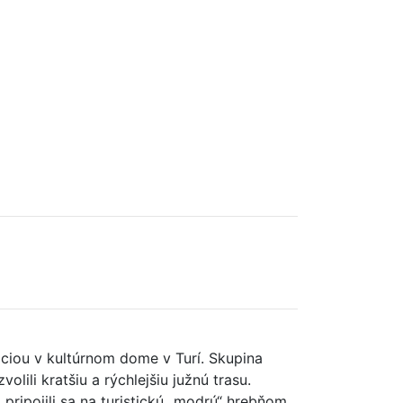
áciou v kultúrnom dome v Turí. Skupina
lili kratšiu a rýchlejšiu južnú trasu.
pripojili sa na turistickú „modrú“ hrebňom