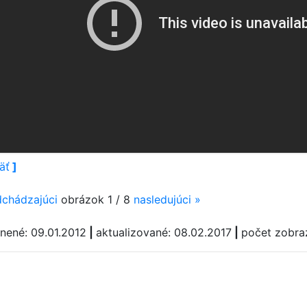
äť
]
dchádzajúci
obrázok 1 / 8
nasledujúci
»
jnené: 09.01.2012
|
aktualizované: 08.02.2017
|
počet zobra