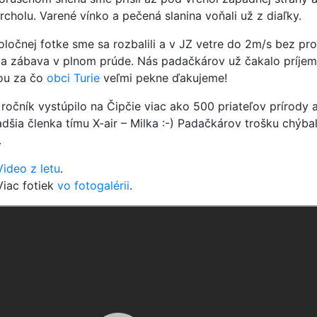
rcholu. Varené vínko a pečená slanina voňali už z diaľky.
ločnej fotke sme sa rozbalili a v JZ vetre do 2m/s bez probl
la zábava v plnom prúde. Nás padačkárov už čakalo príje
ou za čo
obci Turie
veľmi pekne ďakujeme!
ročník vystúpilo na Čipčie viac ako 500 priateľov prírody a
dšia členka tímu X-air – Milka :-) Padačkárov trošku chýba
.
Video z letu
.
Viac fotiek
vo fotogalérii
.