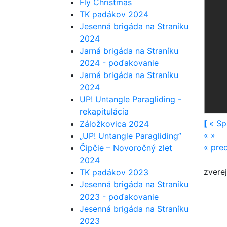
Fly Christmas
TK padákov 2024
Jesenná brigáda na Straníku
2024
Jarná brigáda na Straníku
2024 - poďakovanie
Jarná brigáda na Straníku
2024
UP! Untangle Paragliding -
rekapitulácia
[
«
Sp
Záložkovica 2024
«
»
„UP! Untangle Paragliding”
«
pre
Čipčie – Novoročný zlet
2024
zvere
TK padákov 2023
Jesenná brigáda na Straníku
2023 - poďakovanie
Jesenná brigáda na Straníku
2023