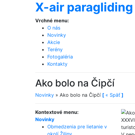
X-air paragliding
Vrchné menu:
O nás
Novinky
Akcie
Terény
Fotogaléria
Kontakty
Ako bolo na Čipčí
Novinky
»
Ako bolo na Čipčí
[
«
Späť
]
Kontextové menu:
Novinky
XXXVI
Obmedzenia pre lietanie v
turist
okolí Žiliny.
V nep