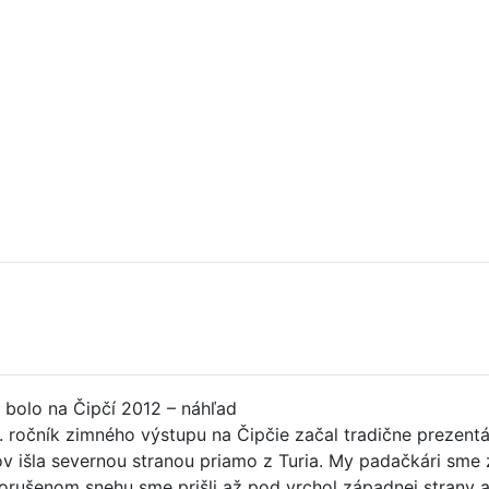
. ročník zimného výstupu na Čipčie začal tradične prezent
ov išla severnou stranou priamo z Turia. My padačkári sme zvo
orušenom snehu sme prišli až pod vrchol západnej strany a 