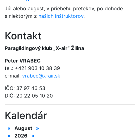
Júl alebo august, v priebehu pretekov, po dohode
s niektorým z
našich inštruktorov
.
Kontakt
Paraglidingový klub „X-air“ Žilina
Peter VRABEC
tel.: +421 903 10 38 39
e-mail:
vrabec@x-air.sk
IČO: 37 97 46 53
DIČ: 20 22 05 10 20
Kalendár
«
August
»
«
2026
»