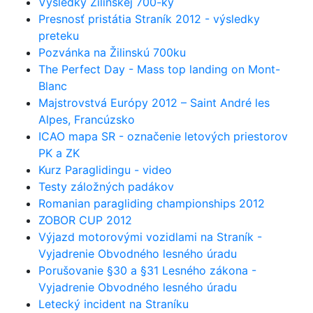
Výsledky Žilinskej 700-ky
Presnosť pristátia Straník 2012 - výsledky
preteku
Pozvánka na Žilinskú 700ku
The Perfect Day - Mass top landing on Mont-
Blanc
Majstrovstvá Európy 2012 – Saint André les
Alpes, Francúzsko
ICAO mapa SR - označenie letových priestorov
PK a ZK
Kurz Paraglidingu - video
Testy záložných padákov
Romanian paragliding championships 2012
ZOBOR CUP 2012
Výjazd motorovými vozidlami na Straník -
Vyjadrenie Obvodného lesného úradu
Porušovanie §30 a §31 Lesného zákona -
Vyjadrenie Obvodného lesného úradu
Letecký incident na Straníku