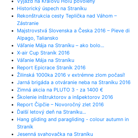
Výjazd na Kráľovu Hoľu povolený
Historický úspech na Straníku
Rekonštrukcia cesty Teplička nad Váhom –
Zástranie
Majstrovstvá Slovenska a Česka 2016 – Pieve di
Alpago, Taliansko
Váľanie Mája na Straníku – ako bolo...
X-air Cup Straník 2016
Váľanie Mája na Straníku
Report Epicrace Straník 2016
Žilinská 1000ka 2016 v extrémne zlom počasí!
Jarná brigáda a otváranie neba na Straníku 2016
Zimná akcia na PLUTO 3 - za 1400 €
Školenie inštruktorov a inšpektorov 2016
Report Čipčie – Novoročný zlet 2016
Ďalší letový deň na Straníku...
Hang gliding and paragliding - colour autumn in
Straník
Jesenná svahovačka na Straníku