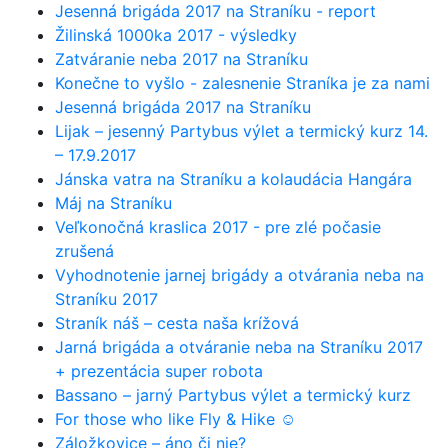
Jesenná brigáda 2017 na Straníku - report
Žilinská 1000ka 2017 - výsledky
Zatváranie neba 2017 na Straníku
Konečne to vyšlo - zalesnenie Straníka je za nami
Jesenná brigáda 2017 na Straníku
Lijak – jesenný Partybus výlet a termický kurz 14.
– 17.9.2017
Jánska vatra na Straníku a kolaudácia Hangára
Máj na Straníku
Veľkonočná kraslica 2017 - pre zlé počasie
zrušená
Vyhodnotenie jarnej brigády a otvárania neba na
Straníku 2017
Straník náš – cesta naša krížová
Jarná brigáda a otváranie neba na Straníku 2017
+ prezentácia super robota
Bassano – jarný Partybus výlet a termický kurz
For those who like Fly & Hike ☺
Záložkovice – áno či nie?