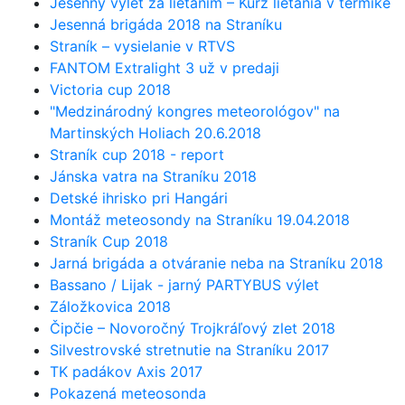
Jesenný výlet za lietaním – Kurz lietania v termike
Jesenná brigáda 2018 na Straníku
Straník – vysielanie v RTVS
FANTOM Extralight 3 už v predaji
Victoria cup 2018
"Medzinárodný kongres meteorológov" na
Martinských Holiach 20.6.2018
Straník cup 2018 - report
Jánska vatra na Straníku 2018
Detské ihrisko pri Hangári
Montáž meteosondy na Straníku 19.04.2018
Straník Cup 2018
Jarná brigáda a otváranie neba na Straníku 2018
Bassano / Lijak - jarný PARTYBUS výlet
Záložkovica 2018
Čipčie – Novoročný Trojkráľový zlet 2018
Silvestrovské stretnutie na Straníku 2017
TK padákov Axis 2017
Pokazená meteosonda