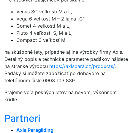
Venus SC veľkosti M a L,
Vega 6 veľkosť M – 2 lajna „C“
Comet 4 veľkosti M a L,
Pluto 4 veľkosti S, M a L,
Compact 3 veľkosť M
na skúšobné lety, prípadne aj iné výrobky firmy Axis.
Detailný popis a technické parametre padákov nájdete
na stránke výrobcu
https://axispara.cz/products/
.
Padáky si môžete zapožičať po dohovore na
telefónnom čísle 0903 103 839.
Prajeme veľa pekných letov na novom, výkonnom
krídle.
Partneri
Axis Paragliding