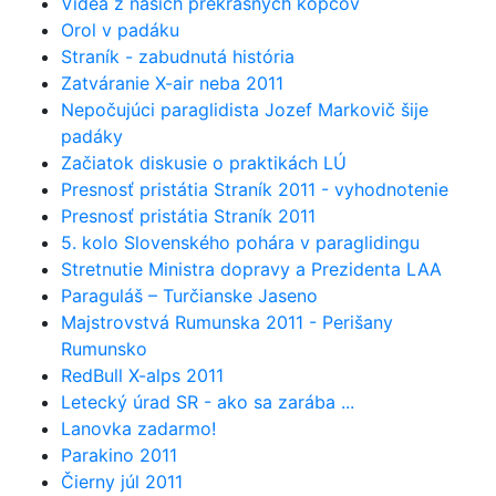
Videá z našich prekrásnych kopcov
Orol v padáku
Straník - zabudnutá história
Zatváranie X-air neba 2011
Nepočujúci paraglidista Jozef Markovič šije
padáky
Začiatok diskusie o praktikách LÚ
Presnosť pristátia Straník 2011 - vyhodnotenie
Presnosť pristátia Straník 2011
5. kolo Slovenského pohára v paraglidingu
Stretnutie Ministra dopravy a Prezidenta LAA
Paraguláš – Turčianske Jaseno
Majstrovstvá Rumunska 2011 - Perišany
Rumunsko
RedBull X-alps 2011
Letecký úrad SR - ako sa zarába ...
Lanovka zadarmo!
Parakino 2011
Čierny júl 2011