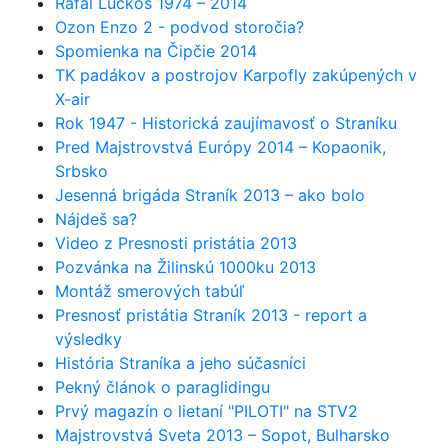
Rafal Luckos 1974 – 2014
Ozon Enzo 2 - podvod storočia?
Spomienka na Čipčie 2014
TK padákov a postrojov Karpofly zakúpených v
X-air
Rok 1947 - Historická zaujímavosť o Straníku
Pred Majstrovstvá Európy 2014 – Kopaonik,
Srbsko
Jesenná brigáda Straník 2013 – ako bolo
Nájdeš sa?
Video z Presnosti pristátia 2013
Pozvánka na Žilinskú 1000ku 2013
Montáž smerových tabúľ
Presnosť pristátia Straník 2013 - report a
výsledky
História Straníka a jeho súčasníci
Pekný článok o paraglidingu
Prvý magazín o lietaní "PILOTI" na STV2
Majstrovstvá Sveta 2013 – Sopot, Bulharsko