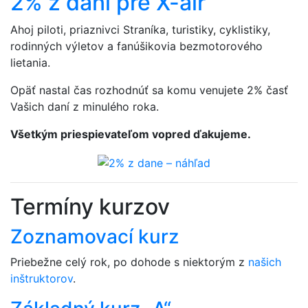
2% z daní pre X-air
Ahoj piloti, priaznivci Straníka, turistiky, cyklistiky,
rodinných výletov a fanúšikovia bezmotorového
lietania.
Opäť nastal čas rozhodnúť sa komu venujete 2% časť
Vašich daní z minulého roka.
Všetkým priespievateľom vopred ďakujeme.
Termíny kurzov
Zoznamovací kurz
Priebežne celý rok, po dohode s niektorým z
našich
inštruktorov
.