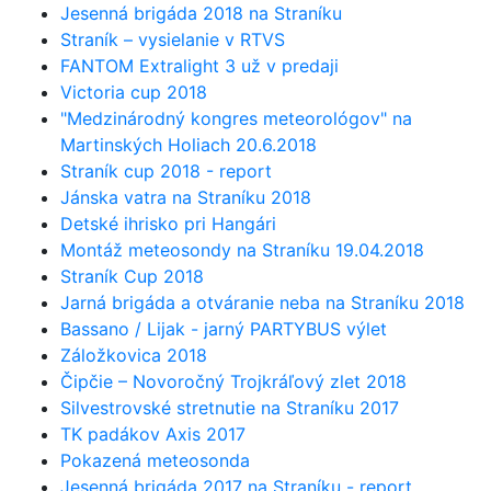
Jesenná brigáda 2018 na Straníku
Straník – vysielanie v RTVS
FANTOM Extralight 3 už v predaji
Victoria cup 2018
"Medzinárodný kongres meteorológov" na
Martinských Holiach 20.6.2018
Straník cup 2018 - report
Jánska vatra na Straníku 2018
Detské ihrisko pri Hangári
Montáž meteosondy na Straníku 19.04.2018
Straník Cup 2018
Jarná brigáda a otváranie neba na Straníku 2018
Bassano / Lijak - jarný PARTYBUS výlet
Záložkovica 2018
Čipčie – Novoročný Trojkráľový zlet 2018
Silvestrovské stretnutie na Straníku 2017
TK padákov Axis 2017
Pokazená meteosonda
Jesenná brigáda 2017 na Straníku - report