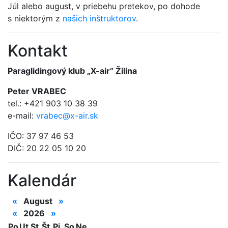
Júl alebo august, v priebehu pretekov, po dohode
s niektorým z
našich inštruktorov
.
Kontakt
Paraglidingový klub „X-air“ Žilina
Peter VRABEC
tel.: +421 903 10 38 39
e-mail:
vrabec@x-air.sk
IČO: 37 97 46 53
DIČ: 20 22 05 10 20
Kalendár
«
August
»
«
2026
»
Po
Ut
St
Št
Pi
So
Ne