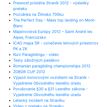
Presnosť pristátia Straník 2012 - výsledky
preteku
Pozvánka na Žilinskú 700ku
The Perfect Day - Mass top landing on Mont-
Blanc
Majstrovstvá Európy 2012 – Saint André les
Alpes, Francúzsko
ICAO mapa SR - označenie letových priestorov
PK a ZK
Kurz Paraglidingu - video
Testy záložných padákov
Romanian paragliding championships 2012
ZOBOR CUP 2012
Výjazd motorovými vozidlami na Straník -
Vyjadrenie Obvodného lesného úradu
Porušovanie §30 a §31 Lesného zákona -
Vyjadrenie Obvodného lesného úradu
Letecký incident na Straníku
Video z preteku na Straníku