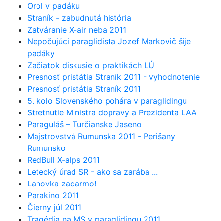
Orol v padáku
Straník - zabudnutá história
Zatváranie X-air neba 2011
Nepočujúci paraglidista Jozef Markovič šije
padáky
Začiatok diskusie o praktikách LÚ
Presnosť pristátia Straník 2011 - vyhodnotenie
Presnosť pristátia Straník 2011
5. kolo Slovenského pohára v paraglidingu
Stretnutie Ministra dopravy a Prezidenta LAA
Paraguláš – Turčianske Jaseno
Majstrovstvá Rumunska 2011 - Perišany
Rumunsko
RedBull X-alps 2011
Letecký úrad SR - ako sa zarába ...
Lanovka zadarmo!
Parakino 2011
Čierny júl 2011
Tragédia na MS v paraglidingu 2011