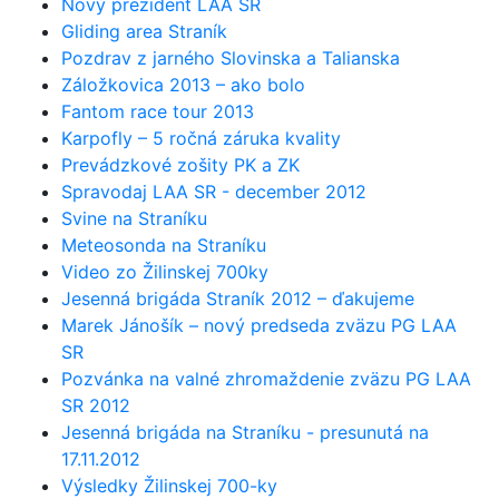
Nový prezident LAA SR
Gliding area Straník
Pozdrav z jarného Slovinska a Talianska
Záložkovica 2013 – ako bolo
Fantom race tour 2013
Karpofly – 5 ročná záruka kvality
Prevádzkové zošity PK a ZK
Spravodaj LAA SR - december 2012
Svine na Straníku
Meteosonda na Straníku
Video zo Žilinskej 700ky
Jesenná brigáda Straník 2012 – ďakujeme
Marek Jánošík – nový predseda zväzu PG LAA
SR
Pozvánka na valné zhromaždenie zväzu PG LAA
SR 2012
Jesenná brigáda na Straníku - presunutá na
17.11.2012
Výsledky Žilinskej 700-ky