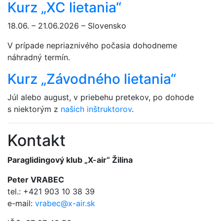
Kurz „XC lietania“
18.06. – 21.06.2026 – Slovensko
V prípade nepriaznivého počasia dohodneme
náhradný termín.
Kurz „Závodného lietania“
Júl alebo august, v priebehu pretekov, po dohode
s niektorým z
našich inštruktorov
.
Kontakt
Paraglidingový klub „X-air“ Žilina
Peter VRABEC
tel.: +421 903 10 38 39
e-mail:
vrabec@x-air.sk