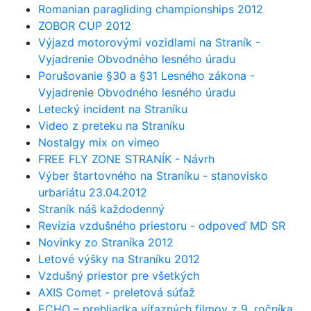
Romanian paragliding championships 2012
ZOBOR CUP 2012
Výjazd motorovými vozidlami na Straník -
Vyjadrenie Obvodného lesného úradu
Porušovanie §30 a §31 Lesného zákona -
Vyjadrenie Obvodného lesného úradu
Letecký incident na Straníku
Video z preteku na Straníku
Nostalgy mix on vimeo
FREE FLY ZONE STRANÍK - Návrh
Výber štartovného na Straníku - stanovisko
urbariátu 23.04.2012
Straník náš každodenný
Revízia vzdušného priestoru - odpoveď MD SR
Novinky zo Straníka 2012
Letové výšky na Straníku 2012
Vzdušný priestor pre všetkých
AXIS Comet - preletová súťaž
ECHO – prehliadka víťazných filmov z 9. ročníka