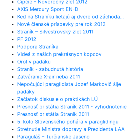
Čipčie – Novoročný zlet 2012
AXIS Mercury Sport EN-D
Ked na Straníku lietajú aj dvere od záchoda...
Nové členské príspevky pre rok 2012
Straník – Silvestrovský zlet 2011
PF 2012
Podpora Straníka
Videá z našich prekrásnych kopcov
Orol v padáku
Straník - zabudnutá história
Zatváranie X-air neba 2011
Nepočujúci paraglidista Jozef Markovič šije
padáky
Začiatok diskusie o praktikách LÚ
Presnosť pristátia Straník 2011 - vyhodnotenie
Presnosť pristátia Straník 2011
5. kolo Slovenského pohára v paraglidingu
Stretnutie Ministra dopravy a Prezidenta LAA
Paraguláš – Turčianske Jaseno