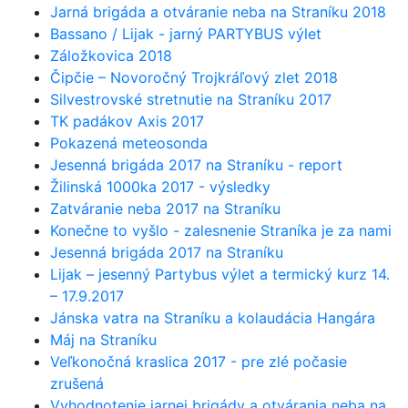
Jarná brigáda a otváranie neba na Straníku 2018
Bassano / Lijak - jarný PARTYBUS výlet
Záložkovica 2018
Čipčie – Novoročný Trojkráľový zlet 2018
Silvestrovské stretnutie na Straníku 2017
TK padákov Axis 2017
Pokazená meteosonda
Jesenná brigáda 2017 na Straníku - report
Žilinská 1000ka 2017 - výsledky
Zatváranie neba 2017 na Straníku
Konečne to vyšlo - zalesnenie Straníka je za nami
Jesenná brigáda 2017 na Straníku
Lijak – jesenný Partybus výlet a termický kurz 14.
– 17.9.2017
Jánska vatra na Straníku a kolaudácia Hangára
Máj na Straníku
Veľkonočná kraslica 2017 - pre zlé počasie
zrušená
Vyhodnotenie jarnej brigády a otvárania neba na