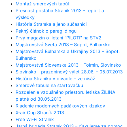
Montáž smerových tabúľ
Presnosť pristátia Straník 2013 - report a
výsledky
História Straníka a jeho súčasníci
Pekný článok o paraglidingu
Prvý magazín o lietaní "PILOTI" na STV2
Majstrovstvá Sveta 2013 – Sopot, Bulharsko
Majstrovstvá Bulharska a Ukrajiny 2013 – Sopot,
Bulharsko
Majstrovstvá Slovenska 2013 – Tolmin, Slovinsko
Slovinsko - prázdninový výlet 28.06. – 05.07.2013
História Straníka v divadle – vernisáž
Smerové tabule na štartovačku
Rozdelenie vzdušného priestoru letiska ŽILINA
platné od 30.05.2013
Riadenie moderných padákových klzákov
X-air Cup Straník 2013
Free Wi-Fi Straník
Jarná brigáda Straník 2013 – ďakujeme za pomoc