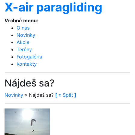
X-air paragliding
Vrchné menu:
O nás
Novinky
Akcie
Terény
Fotogaléria
Kontakty
Nájdeš sa?
Novinky
»
Nájdeš sa?
[
«
Späť
]