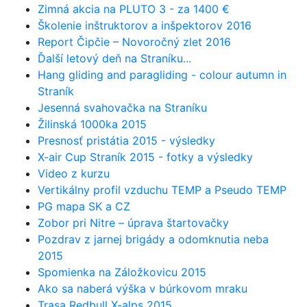
Zimná akcia na PLUTO 3 - za 1400 €
Školenie inštruktorov a inšpektorov 2016
Report Čipčie – Novoročný zlet 2016
Ďalší letový deň na Straníku...
Hang gliding and paragliding - colour autumn in
Straník
Jesenná svahovačka na Straníku
Žilinská 1000ka 2015
Presnosť pristátia 2015 - výsledky
X-air Cup Straník 2015 - fotky a výsledky
Video z kurzu
Vertikálny profil vzduchu TEMP a Pseudo TEMP
PG mapa SK a CZ
Zobor pri Nitre – úprava štartovačky
Pozdrav z jarnej brigády a odomknutia neba
2015
Spomienka na Záložkovicu 2015
Ako sa naberá výška v búrkovom mraku
Trasa Redbull X-alps 2015