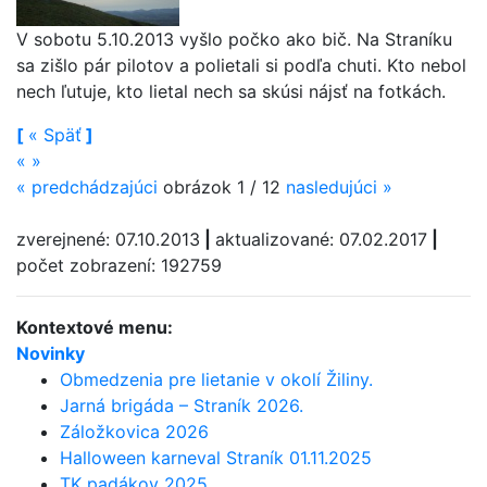
V sobotu 5.10.2013 vyšlo počko ako bič. Na Straníku
sa zišlo pár pilotov a polietali si podľa chuti. Kto nebol
nech ľutuje, kto lietal nech sa skúsi nájsť na fotkách.
[
«
Späť
]
«
»
«
predchádzajúci
obrázok 1 / 12
nasledujúci
»
zverejnené: 07.10.2013
|
aktualizované: 07.02.2017
|
počet zobrazení: 192759
Kontextové menu:
Novinky
Obmedzenia pre lietanie v okolí Žiliny.
Jarná brigáda – Straník 2026.
Záložkovica 2026
Halloween karneval Straník 01.11.2025
TK padákov 2025