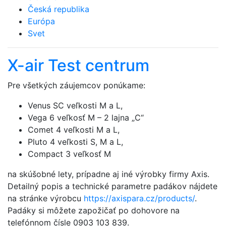
Česká republika
Európa
Svet
X-air Test centrum
Pre všetkých záujemcov ponúkame:
Venus SC veľkosti M a L,
Vega 6 veľkosť M – 2 lajna „C“
Comet 4 veľkosti M a L,
Pluto 4 veľkosti S, M a L,
Compact 3 veľkosť M
na skúšobné lety, prípadne aj iné výrobky firmy Axis.
Detailný popis a technické parametre padákov nájdete
na stránke výrobcu
https://axispara.cz/products/
.
Padáky si môžete zapožičať po dohovore na
telefónnom čísle 0903 103 839.