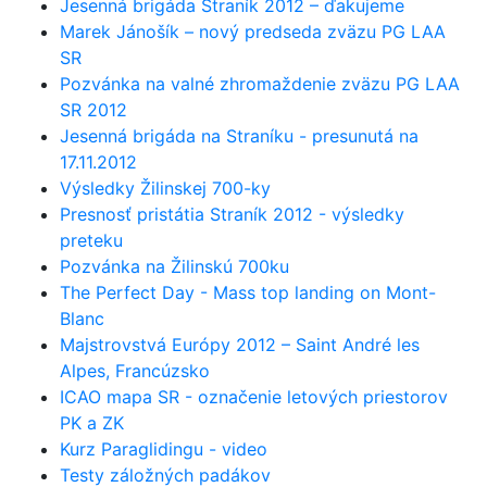
Jesenná brigáda Straník 2012 – ďakujeme
Marek Jánošík – nový predseda zväzu PG LAA
SR
Pozvánka na valné zhromaždenie zväzu PG LAA
SR 2012
Jesenná brigáda na Straníku - presunutá na
17.11.2012
Výsledky Žilinskej 700-ky
Presnosť pristátia Straník 2012 - výsledky
preteku
Pozvánka na Žilinskú 700ku
The Perfect Day - Mass top landing on Mont-
Blanc
Majstrovstvá Európy 2012 – Saint André les
Alpes, Francúzsko
ICAO mapa SR - označenie letových priestorov
PK a ZK
Kurz Paraglidingu - video
Testy záložných padákov