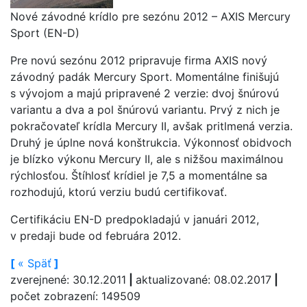
Nové závodné krídlo pre sezónu 2012 – AXIS Mercury
Sport (EN-D)
Pre novú sezónu 2012 pripravuje firma AXIS nový
závodný padák Mercury Sport. Momentálne finišujú
s vývojom a majú pripravené 2 verzie: dvoj šnúrovú
variantu a dva a pol šnúrovú variantu. Prvý z nich je
pokračovateľ krídla Mercury II, avšak pritlmená verzia.
Druhý je úplne nová konštrukcia. Výkonnosť obidvoch
je blízko výkonu Mercury II, ale s nižšou maximálnou
rýchlosťou. Štíhlosť krídiel je 7,5 a momentálne sa
rozhodujú, ktorú verziu budú certifikovať.
Certifikáciu EN-D predpokladajú v januári 2012,
v predaji bude od februára 2012.
[
«
Späť
]
zverejnené: 30.12.2011
|
aktualizované: 08.02.2017
|
počet zobrazení: 149509