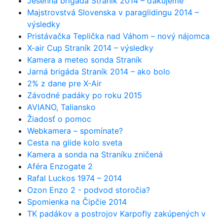
Jesenná brigáda Straník 2014 – ďakujeme
Majstrovstvá Slovenska v paraglidingu 2014 –
výsledky
Pristávačka Teplička nad Váhom – nový nájomca
X-air Cup Straník 2014 – výsledky
Kamera a meteo sonda Straník
Jarná brigáda Straník 2014 – ako bolo
2% z dane pre X-Air
Závodné padáky po roku 2015
AVIANO, Taliansko
Žiadosť o pomoc
Webkamera – spomínate?
Cesta na glide kolo sveta
Kamera a sonda na Straníku zničená
Aféra Enzogate 2
Rafal Luckos 1974 – 2014
Ozon Enzo 2 - podvod storočia?
Spomienka na Čipčie 2014
TK padákov a postrojov Karpofly zakúpených v