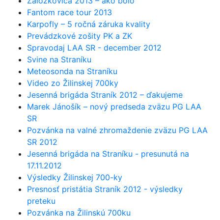
Záložkovica 2013 – ako bolo
Fantom race tour 2013
Karpofly – 5 ročná záruka kvality
Prevádzkové zošity PK a ZK
Spravodaj LAA SR - december 2012
Svine na Straníku
Meteosonda na Straníku
Video zo Žilinskej 700ky
Jesenná brigáda Straník 2012 – ďakujeme
Marek Jánošík – nový predseda zväzu PG LAA
SR
Pozvánka na valné zhromaždenie zväzu PG LAA
SR 2012
Jesenná brigáda na Straníku - presunutá na
17.11.2012
Výsledky Žilinskej 700-ky
Presnosť pristátia Straník 2012 - výsledky
preteku
Pozvánka na Žilinskú 700ku