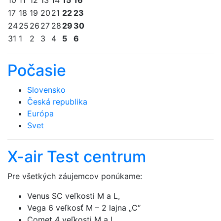
10
11
12
13
14
15
16
17
18
19
20
21
22
23
24
25
26
27
28
29
30
31
1
2
3
4
5
6
Počasie
Slovensko
Česká republika
Európa
Svet
X-air Test centrum
Pre všetkých záujemcov ponúkame:
Venus SC veľkosti M a L,
Vega 6 veľkosť M – 2 lajna „C“
Comet 4 veľkosti M a L,