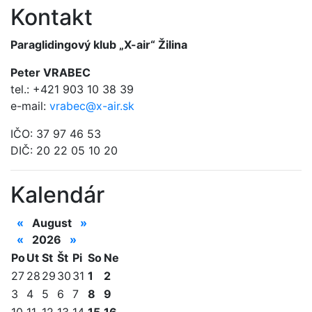
Kontakt
Paraglidingový klub „X-air“ Žilina
Peter VRABEC
tel.: +421 903 10 38 39
e-mail:
vrabec@x-air.sk
IČO: 37 97 46 53
DIČ: 20 22 05 10 20
Kalendár
«
August
»
«
2026
»
Po
Ut
St
Št
Pi
So
Ne
27
28
29
30
31
1
2
3
4
5
6
7
8
9