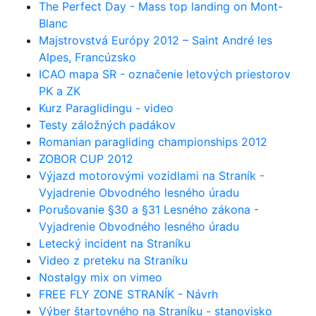
The Perfect Day - Mass top landing on Mont-
Blanc
Majstrovstvá Európy 2012 – Saint André les
Alpes, Francúzsko
ICAO mapa SR - označenie letových priestorov
PK a ZK
Kurz Paraglidingu - video
Testy záložných padákov
Romanian paragliding championships 2012
ZOBOR CUP 2012
Výjazd motorovými vozidlami na Straník -
Vyjadrenie Obvodného lesného úradu
Porušovanie §30 a §31 Lesného zákona -
Vyjadrenie Obvodného lesného úradu
Letecký incident na Straníku
Video z preteku na Straníku
Nostalgy mix on vimeo
FREE FLY ZONE STRANÍK - Návrh
Výber štartovného na Straníku - stanovisko