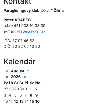
Kontakt
Paraglidingový klub „X-air“ Žilina
Peter VRABEC
tel.: +421 903 10 38 39
e-mail:
vrabec@x-air.sk
IČO: 37 97 46 53
DIČ: 20 22 05 10 20
Kalendár
«
August
»
«
2026
»
Po
Ut
St
Št
Pi
So
Ne
27
28
29
30
31
1
2
3
4
5
6
7
8
9
10
11
12
13
14
15
16