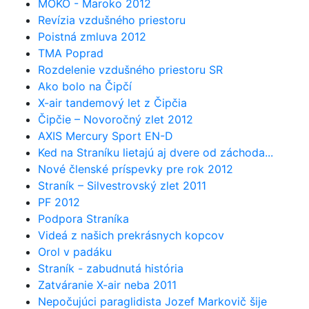
MOKO - Maroko 2012
Revízia vzdušného priestoru
Poistná zmluva 2012
TMA Poprad
Rozdelenie vzdušného priestoru SR
Ako bolo na Čipčí
X-air tandemový let z Čipčia
Čipčie – Novoročný zlet 2012
AXIS Mercury Sport EN-D
Ked na Straníku lietajú aj dvere od záchoda...
Nové členské príspevky pre rok 2012
Straník – Silvestrovský zlet 2011
PF 2012
Podpora Straníka
Videá z našich prekrásnych kopcov
Orol v padáku
Straník - zabudnutá história
Zatváranie X-air neba 2011
Nepočujúci paraglidista Jozef Markovič šije