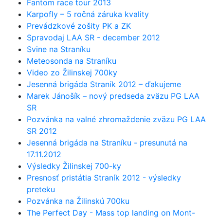
Fantom race tour 2013
Karpofly – 5 ročná záruka kvality
Prevádzkové zošity PK a ZK
Spravodaj LAA SR - december 2012
Svine na Straníku
Meteosonda na Straníku
Video zo Žilinskej 700ky
Jesenná brigáda Straník 2012 – ďakujeme
Marek Jánošík – nový predseda zväzu PG LAA
SR
Pozvánka na valné zhromaždenie zväzu PG LAA
SR 2012
Jesenná brigáda na Straníku - presunutá na
17.11.2012
Výsledky Žilinskej 700-ky
Presnosť pristátia Straník 2012 - výsledky
preteku
Pozvánka na Žilinskú 700ku
The Perfect Day - Mass top landing on Mont-