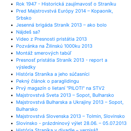
Rok 1947 - Historická zaujímavosť o Straníku
Pred Majstrovstvá Európy 2014 – Kopaonik,
Srbsko
Jesenná brigáda Straník 2013 – ako bolo
Nájdeš sa?
Video z Presnosti pristátia 2013
Pozvánka na Žilinskú 1000ku 2013
Montáž smerových tabúľ
Presnosť pristátia Straník 2013 - report a
výsledky
História Straníka a jeho súčasníci
Pekný článok o paraglidingu
Prvý magazín o lietaní "PILOTI" na STV2
Majstrovstvá Sveta 2013 – Sopot, Bulharsko
Majstrovstvá Bulharska a Ukrajiny 2013 – Sopot,
Bulharsko
Majstrovstvá Slovenska 2013 – Tolmin, Slovinsko
Slovinsko - prázdninový výlet 28.06. – 05.07.2013
História Straníka v divadle – vernisáž