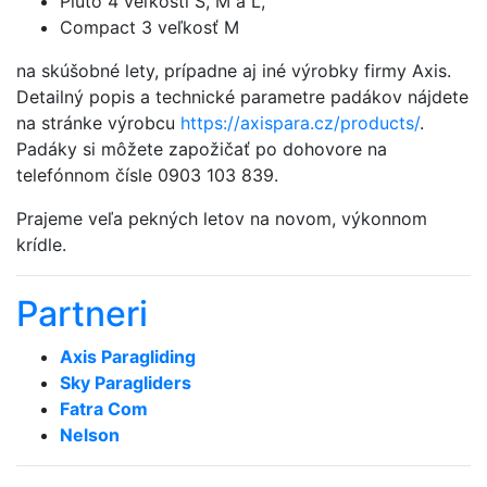
Pluto 4 veľkosti S, M a L,
Compact 3 veľkosť M
na skúšobné lety, prípadne aj iné výrobky firmy Axis.
Detailný popis a technické parametre padákov nájdete
na stránke výrobcu
https://axispara.cz/products/
.
Padáky si môžete zapožičať po dohovore na
telefónnom čísle 0903 103 839.
Prajeme veľa pekných letov na novom, výkonnom
krídle.
Partneri
Axis Paragliding
Sky Paragliders
Fatra Com
Nelson