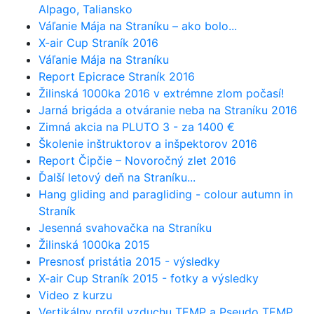
Alpago, Taliansko
Váľanie Mája na Straníku – ako bolo...
X-air Cup Straník 2016
Váľanie Mája na Straníku
Report Epicrace Straník 2016
Žilinská 1000ka 2016 v extrémne zlom počasí!
Jarná brigáda a otváranie neba na Straníku 2016
Zimná akcia na PLUTO 3 - za 1400 €
Školenie inštruktorov a inšpektorov 2016
Report Čipčie – Novoročný zlet 2016
Ďalší letový deň na Straníku...
Hang gliding and paragliding - colour autumn in
Straník
Jesenná svahovačka na Straníku
Žilinská 1000ka 2015
Presnosť pristátia 2015 - výsledky
X-air Cup Straník 2015 - fotky a výsledky
Video z kurzu
Vertikálny profil vzduchu TEMP a Pseudo TEMP