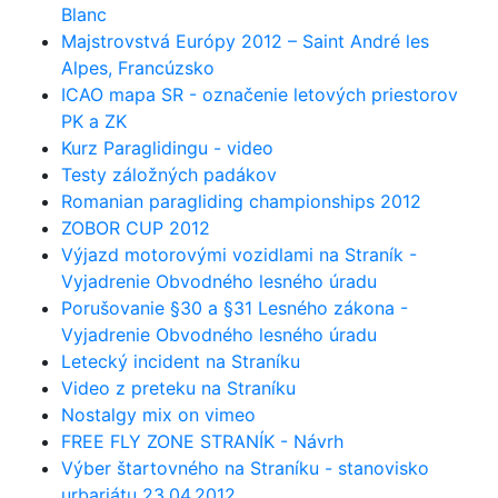
Blanc
Majstrovstvá Európy 2012 – Saint André les
Alpes, Francúzsko
ICAO mapa SR - označenie letových priestorov
PK a ZK
Kurz Paraglidingu - video
Testy záložných padákov
Romanian paragliding championships 2012
ZOBOR CUP 2012
Výjazd motorovými vozidlami na Straník -
Vyjadrenie Obvodného lesného úradu
Porušovanie §30 a §31 Lesného zákona -
Vyjadrenie Obvodného lesného úradu
Letecký incident na Straníku
Video z preteku na Straníku
Nostalgy mix on vimeo
FREE FLY ZONE STRANÍK - Návrh
Výber štartovného na Straníku - stanovisko
urbariátu 23.04.2012