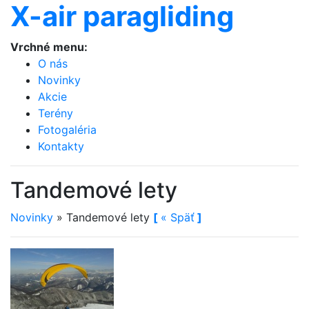
X-air paragliding
Vrchné menu:
O nás
Novinky
Akcie
Terény
Fotogaléria
Kontakty
Tandemové lety
Novinky
»
Tandemové lety
[
«
Späť
]