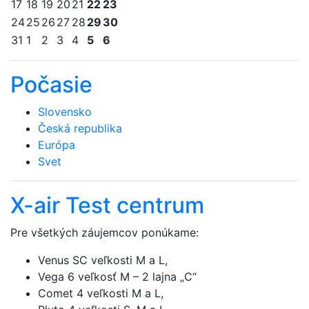
17
18
19
20
21
22
23
24
25
26
27
28
29
30
31
1
2
3
4
5
6
Počasie
Slovensko
Česká republika
Európa
Svet
X-air Test centrum
Pre všetkých záujemcov ponúkame:
Venus SC veľkosti M a L,
Vega 6 veľkosť M – 2 lajna „C“
Comet 4 veľkosti M a L,