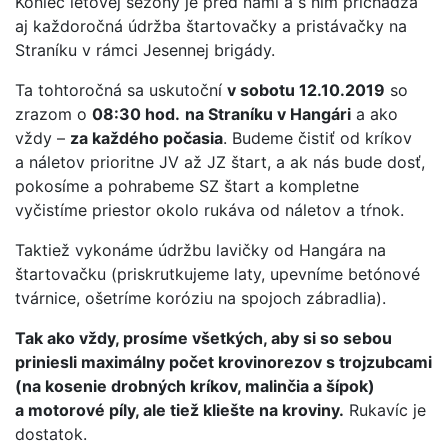
Koniec letovej sezóny je pred nami a s ním prichádza
aj každoročná údržba štartovačky a pristávačky na
Straníku v rámci Jesennej brigády.
Ta tohtoročná sa uskutoční
v sobotu 12.10.2019
so
zrazom o
08:30 hod.
na Straníku v Hangári
a ako
vždy –
za každého počasia
. Budeme čistiť od kríkov
a náletov prioritne JV až JZ štart, a ak nás bude dosť,
pokosíme a pohrabeme SZ štart a kompletne
vyčistíme priestor okolo rukáva od náletov a tŕnok.
Taktiež vykonáme údržbu lavičky od Hangára na
štartovačku (priskrutkujeme laty, upevníme betónové
tvárnice, ošetríme koróziu na spojoch zábradlia).
Tak ako vždy, prosíme všetkých, aby si so sebou
priniesli maximálny počet krovinorezov s trojzubcami
(na kosenie drobných kríkov, malinčia a šípok)
a motorové píly, ale tiež kliešte na kroviny.
Rukavíc je
dostatok.