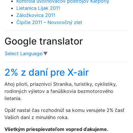
Kontrola uvoľňovačov postrojov Karpofly
Lietanica Lijak 2011
Záložkovica 2011
Čipčie 2011 – Novoročný zlet
Google translator
Select Language
▼
2% z daní pre X-air
Ahoj piloti, priaznivci Straníka, turistiky, cyklistiky,
rodinných výletov a fanúšikovia bezmotorového
lietania.
Opäť nastal čas rozhodnúť sa komu venujete 2% časť
Vašich daní z minulého roka.
Všetkým priespievateľom vopred ďakujeme.