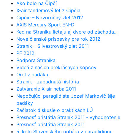
Ako bolo na Čipčí
X-air tandemový let z Čipčia
Čipčie – Novoročný zlet 2012
AXIS Mercury Sport EN-D
Ked na Straníku lietajú aj dvere od záchoda...
Nové členské príspevky pre rok 2012
Straník – Silvestrovský zlet 2011
PF 2012
Podpora Straníka
Videá z našich prekrásnych kopcov
Orol v padáku
Straník - zabudnutá história
Zatváranie X-air neba 2011
Nepočujúci paraglidista Jozef Markovič šije
padáky
Začiatok diskusie o praktikách LÚ
Presnosť pristátia Straník 2011 - vyhodnotenie
Presnosť pristátia Straník 2011
5. kolo Slovenského pohára v paraglidingu