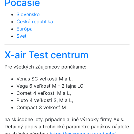
Počasie
Slovensko
Česká republika
Európa
Svet
X-air Test centrum
Pre všetkých záujemcov ponúkame:
Venus SC veľkosti M a L,
Vega 6 veľkosť M – 2 lajna „C“
Comet 4 veľkosti M a L,
Pluto 4 veľkosti S, M a L,
Compact 3 veľkosť M
na skúšobné lety, prípadne aj iné výrobky firmy Axis.
Detailný popis a technické parametre padákov nájdete
na stránke výrobcu
https://axispara.cz/products/
.