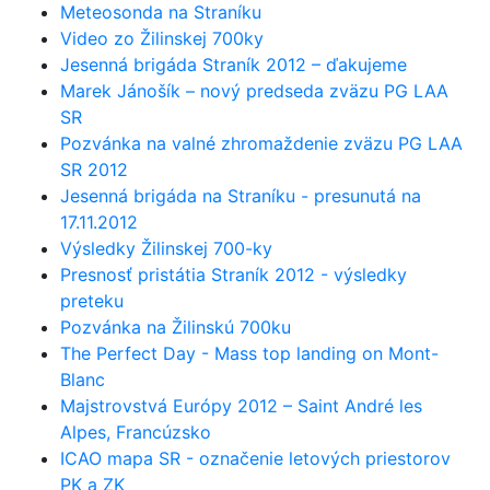
Meteosonda na Straníku
Video zo Žilinskej 700ky
Jesenná brigáda Straník 2012 – ďakujeme
Marek Jánošík – nový predseda zväzu PG LAA
SR
Pozvánka na valné zhromaždenie zväzu PG LAA
SR 2012
Jesenná brigáda na Straníku - presunutá na
17.11.2012
Výsledky Žilinskej 700-ky
Presnosť pristátia Straník 2012 - výsledky
preteku
Pozvánka na Žilinskú 700ku
The Perfect Day - Mass top landing on Mont-
Blanc
Majstrovstvá Európy 2012 – Saint André les
Alpes, Francúzsko
ICAO mapa SR - označenie letových priestorov
PK a ZK