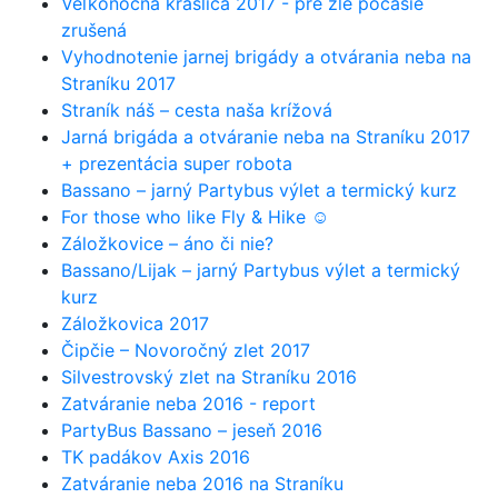
Veľkonočná kraslica 2017 - pre zlé počasie
zrušená
Vyhodnotenie jarnej brigády a otvárania neba na
Straníku 2017
Straník náš – cesta naša krížová
Jarná brigáda a otváranie neba na Straníku 2017
+ prezentácia super robota
Bassano – jarný Partybus výlet a termický kurz
For those who like Fly & Hike ☺
Záložkovice – áno či nie?
Bassano/Lijak – jarný Partybus výlet a termický
kurz
Záložkovica 2017
Čipčie – Novoročný zlet 2017
Silvestrovský zlet na Straníku 2016
Zatváranie neba 2016 - report
PartyBus Bassano – jeseň 2016
TK padákov Axis 2016
Zatváranie neba 2016 na Straníku