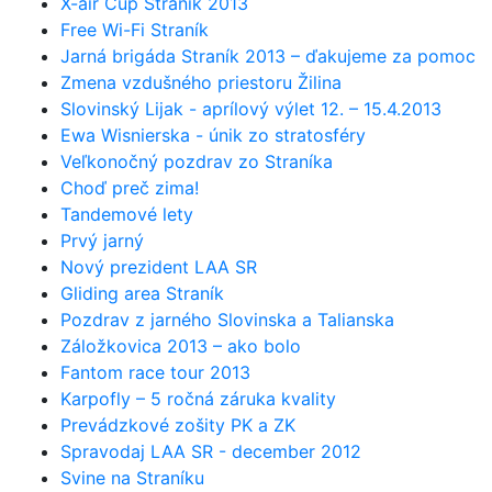
X-air Cup Straník 2013
Free Wi-Fi Straník
Jarná brigáda Straník 2013 – ďakujeme za pomoc
Zmena vzdušného priestoru Žilina
Slovinský Lijak - aprílový výlet 12. – 15.4.2013
Ewa Wisnierska - únik zo stratosféry
Veľkonočný pozdrav zo Straníka
Choď preč zima!
Tandemové lety
Prvý jarný
Nový prezident LAA SR
Gliding area Straník
Pozdrav z jarného Slovinska a Talianska
Záložkovica 2013 – ako bolo
Fantom race tour 2013
Karpofly – 5 ročná záruka kvality
Prevádzkové zošity PK a ZK
Spravodaj LAA SR - december 2012
Svine na Straníku