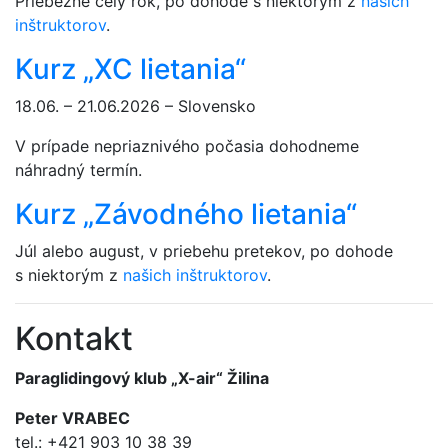
Priebežne celý rok, po dohode s niektorým z
našich
inštruktorov
.
Kurz „XC lietania“
18.06. – 21.06.2026 – Slovensko
V prípade nepriaznivého počasia dohodneme
náhradný termín.
Kurz „Závodného lietania“
Júl alebo august, v priebehu pretekov, po dohode
s niektorým z
našich inštruktorov
.
Kontakt
Paraglidingový klub „X-air“ Žilina
Peter VRABEC
tel.: +421 903 10 38 39