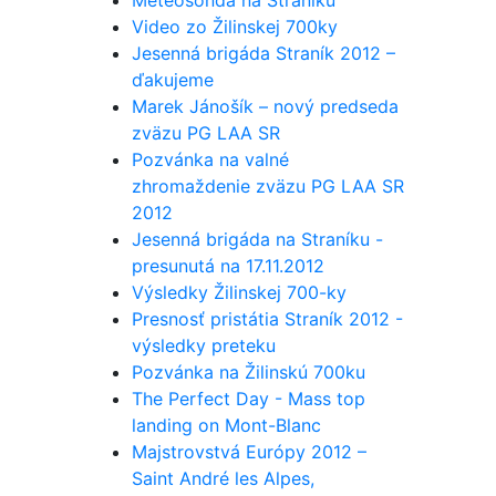
Meteosonda na Straníku
Video zo Žilinskej 700ky
Jesenná brigáda Straník 2012 –
ďakujeme
Marek Jánošík – nový predseda
zväzu PG LAA SR
Pozvánka na valné
zhromaždenie zväzu PG LAA SR
2012
Jesenná brigáda na Straníku -
presunutá na 17.11.2012
Výsledky Žilinskej 700-ky
Presnosť pristátia Straník 2012 -
výsledky preteku
Pozvánka na Žilinskú 700ku
The Perfect Day - Mass top
landing on Mont-Blanc
Majstrovstvá Európy 2012 –
Saint André les Alpes,