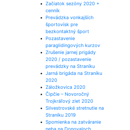
Začiatok sezóny 2020 +
cenník
Prevádzka vonkajších
športovísk pre
bezkontaktný šport
Pozastavenie
paraglidingových kurzov
Zrušenie jarnej prigády
2020 / pozastavenie
prevádzky na Straníku
Jarná brigáda na Straníku
2020
Záložkovica 2020
Čipčie – Novoročný
Trojkráľový zlet 2020
Silvestrovské stretnutie na
Straníku 2019
Spomienka na zatváranie
neba na Donovaloch