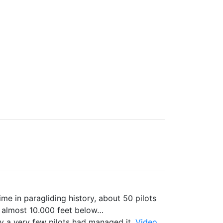
me in paragliding history, about 50 pilots
, almost 10.000 feet below…
ly a very few pilots had managed it.
Video