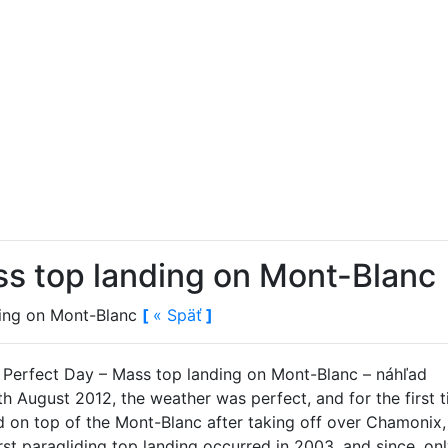
ss top landing on Mont-Blanc
ding on Mont-Blanc
[
«
Späť
]
h August 2012, the weather was perfect, and for the first ti
d on top of the Mont-Blanc after taking off over Chamonix
rst paragliding top landing occurred in 2003, and since, on