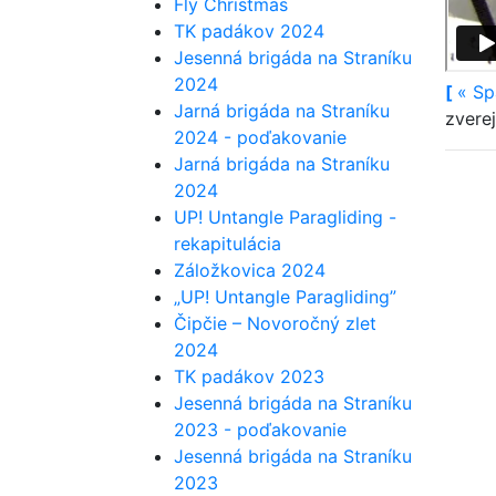
Fly Christmas
TK padákov 2024
Jesenná brigáda na Straníku
2024
[
«
Sp
Jarná brigáda na Straníku
zvere
2024 - poďakovanie
Jarná brigáda na Straníku
2024
UP! Untangle Paragliding -
rekapitulácia
Záložkovica 2024
„UP! Untangle Paragliding”
Čipčie – Novoročný zlet
2024
TK padákov 2023
Jesenná brigáda na Straníku
2023 - poďakovanie
Jesenná brigáda na Straníku
2023