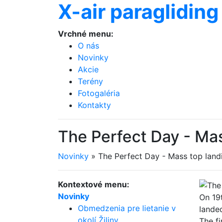
X-air paragliding
Vrchné menu:
O nás
Novinky
Akcie
Terény
Fotogaléria
Kontakty
The Perfect Day - Ma
Novinky
»
The Perfect Day - Mass top lan
Kontextové menu:
Novinky
On 19t
Obmedzenia pre lietanie v
lande
okolí Žiliny.
The fi