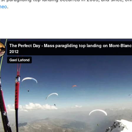
meo
.