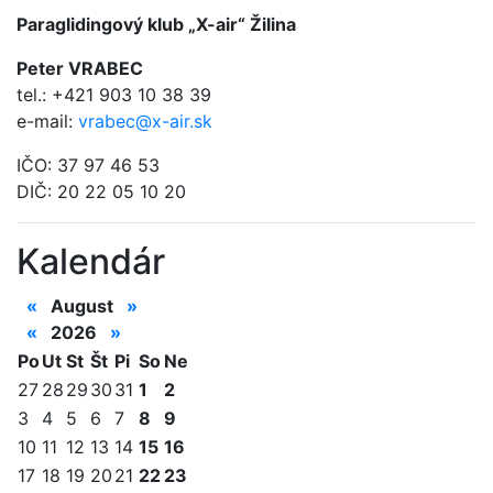
Paraglidingový klub „X-air“ Žilina
Peter VRABEC
tel.: +421 903 10 38 39
e-mail:
vrabec@x-air.sk
IČO: 37 97 46 53
DIČ: 20 22 05 10 20
Kalendár
«
August
»
«
2026
»
Po
Ut
St
Št
Pi
So
Ne
27
28
29
30
31
1
2
3
4
5
6
7
8
9
10
11
12
13
14
15
16
17
18
19
20
21
22
23