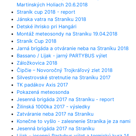
Martinských Holiach 20.6.2018
Straník cup 2018 - report
Jánska vatra na Straníku 2018
Detské ihrisko pri Hangári
Montáž meteosondy na Straníku 19.04.2018
Straník Cup 2018
Jarná brigáda a otváranie neba na Straníku 2018
Bassano / Lijak - jarný PARTYBUS výlet
Záložkovica 2018
Čipčie – Novoročný Trojkráľový zlet 2018
Silvestrovské stretnutie na Straníku 2017
TK padákov Axis 2017
Pokazená meteosonda
Jesenná brigáda 2017 na Straníku - report
Žilinská 1000ka 2017 - výsledky
Zatváranie neba 2017 na Straníku
Konečne to vyšlo - zalesnenie Straníka je za nami
Jesenná brigáda 2017 na Straníku
Lijak – jesenný Partybus výlet a termický kurz 14.