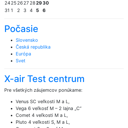
24
25
26
27
28
29
30
31
1
2
3
4
5
6
Počasie
Slovensko
Česká republika
Európa
Svet
X-air Test centrum
Pre všetkých záujemcov ponúkame:
Venus SC veľkosti M a L,
Vega 6 veľkosť M – 2 lajna „C“
Comet 4 veľkosti M a L,
Pluto 4 veľkosti S, M a L,