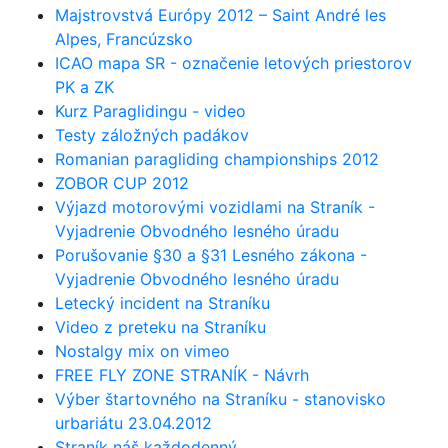
Majstrovstvá Európy 2012 – Saint André les
Alpes, Francúzsko
ICAO mapa SR - označenie letových priestorov
PK a ZK
Kurz Paraglidingu - video
Testy záložných padákov
Romanian paragliding championships 2012
ZOBOR CUP 2012
Výjazd motorovými vozidlami na Straník -
Vyjadrenie Obvodného lesného úradu
Porušovanie §30 a §31 Lesného zákona -
Vyjadrenie Obvodného lesného úradu
Letecký incident na Straníku
Video z preteku na Straníku
Nostalgy mix on vimeo
FREE FLY ZONE STRANÍK - Návrh
Výber štartovného na Straníku - stanovisko
urbariátu 23.04.2012
Straník náš každodenný