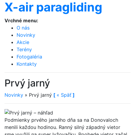
X-air paragliding
Vrchné menu:
O nás
Novinky
Akcie
Terény
Fotogaléria
Kontakty
Prvý jarný
Novinky
»
Prvý jarný
[
«
Späť
]
Podmienky prvého jarného dňa sa na Donovaloch
menili každou hodinou. Ranný silný západný vietor
sme využili na super lyžovačku. Poobede vietor začal