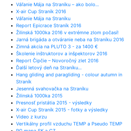
Váľanie Mája na Straníku – ako bolo...
X-air Cup Straník 2016
Váľanie Mája na Straníku
Report Epicrace Straník 2016
Žilinská 1000ka 2016 v extrémne zlom počasí!
Jarná brigáda a otváranie neba na Straníku 2016
Zimná akcia na PLUTO 3 - za 1400 €
Školenie inštruktorov a inšpektorov 2016
Report Čipčie – Novoročný zlet 2016
Ďalší letový deň na Straníku...
Hang gliding and paragliding - colour autumn in
Straník
Jesenná svahovačka na Straníku
Žilinská 1000ka 2015
Presnosť pristátia 2015 - výsledky
X-air Cup Straník 2015 - fotky a výsledky
Video z kurzu
Vertikálny profil vzduchu TEMP a Pseudo TEMP
PG mapa SK a CZ