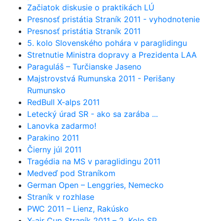
Začiatok diskusie o praktikách LÚ
Presnosť pristátia Straník 2011 - vyhodnotenie
Presnosť pristátia Straník 2011
5. kolo Slovenského pohára v paraglidingu
Stretnutie Ministra dopravy a Prezidenta LAA
Paraguláš – Turčianske Jaseno
Majstrovstvá Rumunska 2011 - Perišany
Rumunsko
RedBull X-alps 2011
Letecký úrad SR - ako sa zarába ...
Lanovka zadarmo!
Parakino 2011
Čierny júl 2011
Tragédia na MS v paraglidingu 2011
Medveď pod Straníkom
German Open – Lenggries, Nemecko
Straník v rozhlase
PWC 2011 – Lienz, Rakúsko
X-air Cup Straník 2011 – 2. Kolo SP