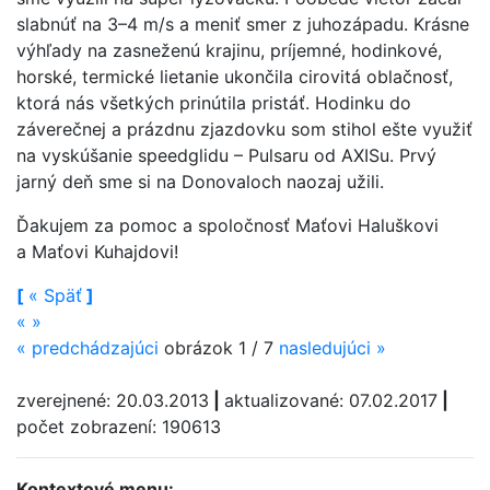
slabnúť na 3–4 m/s a meniť smer z juhozápadu. Krásne
výhľady na zasneženú krajinu, príjemné, hodinkové,
horské, termické lietanie ukončila cirovitá oblačnosť,
ktorá nás všetkých prinútila pristáť. Hodinku do
záverečnej a prázdnu zjazdovku som stihol ešte využiť
na vyskúšanie speedglidu – Pulsaru od AXISu. Prvý
jarný deň sme si na Donovaloch naozaj užili.
Ďakujem za pomoc a spoločnosť Maťovi Haluškovi
a Maťovi Kuhajdovi!
[
«
Späť
]
«
»
«
predchádzajúci
obrázok 1 / 7
nasledujúci
»
zverejnené: 20.03.2013
|
aktualizované: 07.02.2017
|
počet zobrazení: 190613
Kontextové menu: